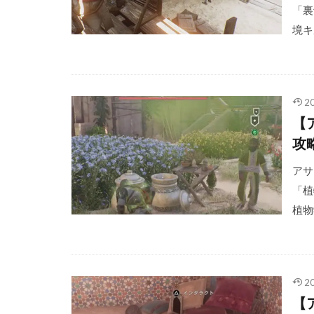
「裏
境キ
2
【
攻
アサク
「植
植物
2
【