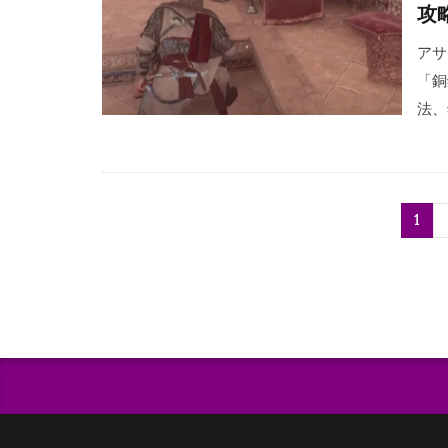
攻
アサク
「銅
法、
1