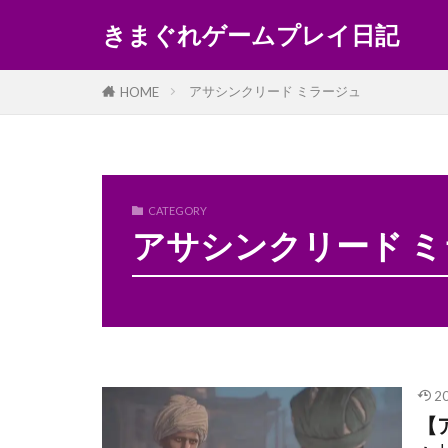
きまぐれゲームプレイ日記
アサシンクリード ミラージュ
HOME
CATEGORY
アサシンクリード 
2
【