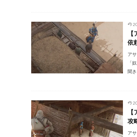
2
【
依
アサク
「奴
聞き
2
【
攻
アサク