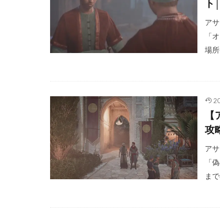
ト
アサク
「オ
場所
2
【
攻
アサク
「偽
まで