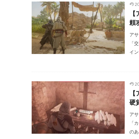
2
【
頼
アサク
「交
イン
2
【
硬
アサク
「カ
のあ