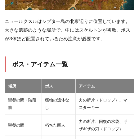
ニュールクスルはシプター島の北東辺りに位置しています。
大きな遺跡のような場所で、中にはスケルトンが複数、ボス
が3体ほど配置されているため注意が必要です。
ボス・アイテム一覧
場所
ボス
アイテム
聖餐の間・階段
獲物の遺体な
力の断片（ドロップ）、マ
前
し
スターキー
力の断片、回復の水袋、ギ
聖餐の間
朽ちた巨人
ザギザの刃（ドロップ）