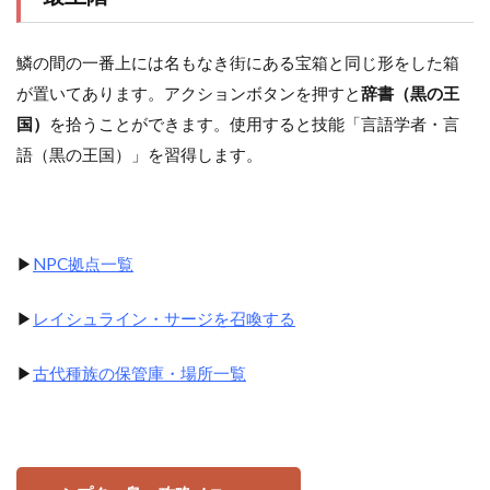
鱗の間の一番上には名もなき街にある宝箱と同じ形をした箱
が置いてあります。アクションボタンを押すと
辞書（黒の王
国）
を拾うことができます。使用すると技能「言語学者・言
語（黒の王国）」を習得します。
▶
NPC拠点一覧
▶
レイシュライン・サージを召喚する
▶
古代種族の保管庫・場所一覧