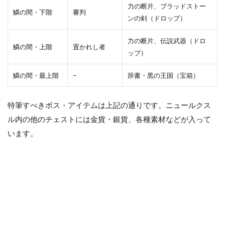
力の断片、ブラッドストー
鱗の間・下階
審判
ンの剣（ドロップ）
力の断片、伝説武器（ドロ
鱗の間・上階
置かれし者
ップ）
鱗の間・最上階
–
辞書・黒の王国（宝箱）
特筆すべきボス・アイテムは上記の通りです。ニュールクス
ル内の他のチェストには金貨・銀貨、各種素材などが入って
います。