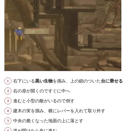
右下にいる
黒い生物
を掴み、上の鎖のついた
台に乗せる
右の扉が開くのですぐに中へ
進むと小型の敵がいるので倒す
建木の実を掴み、横にレバーを入れて取り外す
中央の脆くなった地面の上に落とす
道が開けたら先に進む