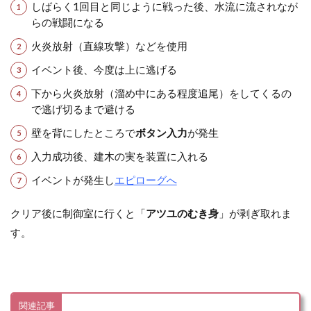
しばらく1回目と同じように戦った後、水流に流されなが
らの戦闘になる
火炎放射（直線攻撃）などを使用
イベント後、今度は上に逃げる
下から火炎放射（溜め中にある程度追尾）をしてくるの
で逃げ切るまで避ける
壁を背にしたところで
ボタン入力
が発生
入力成功後、建木の実を装置に入れる
イベントが発生し
エピローグへ
クリア後に制御室に行くと「
アツユのむき身
」が剥ぎ取れま
す。
関連記事