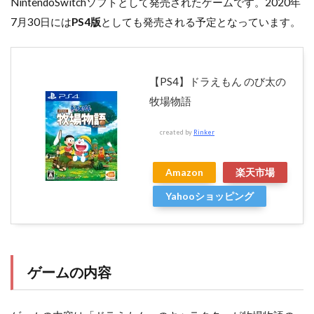
NintendoSwitchソフトとして発売されたゲームです。2020年
7月30日には
PS4版
としても発売される予定となっています。
【PS4】ドラえもん のび太の
牧場物語
created by
Rinker
Amazon
楽天市場
Yahooショッピング
ゲームの内容