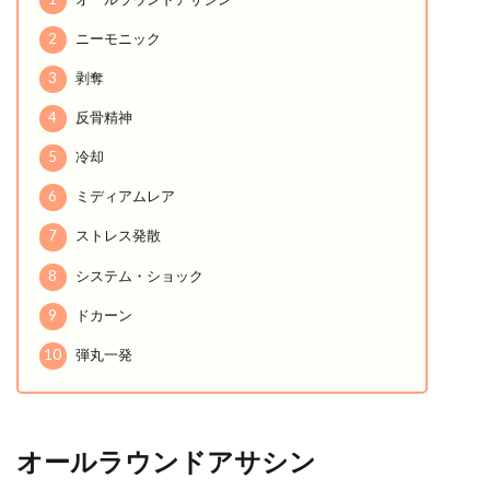
2
ニーモニック
3
剥奪
4
反骨精神
5
冷却
6
ミディアムレア
7
ストレス発散
8
システム・ショック
9
ドカーン
10
弾丸一発
オールラウンドアサシン