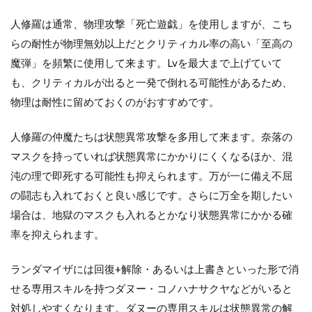
人修羅は通常、物理攻撃「死亡遊戯」を使用しますが、こち
らの耐性が物理無効以上だとクリティカル率の高い「至高の
魔弾」を頻繁に使用して来ます。Lvを最大まで上げていて
も、クリティカルが出ると一発で倒れる可能性があるため、
物理は耐性に留めておくのがおすすめです。
人修羅の仲魔たちは状態異常攻撃を多用して来ます。奈落の
マスクを持っていれば状態異常にかかりにくくなるほか、混
沌の理で即死する可能性も抑えられます。万が一に備え不屈
の闘志も入れておくと良い感じです。さらに万全を期したい
場合は、地獄のマスクも入れるとかなり状態異常にかかる確
率を抑えられます。
ランダマイザには回復+解除・あるいは上書きといった形で消
せる専用スキルを持つダヌー・コノハナサクヤなどがいると
対処しやすくなります。ダヌーの専用スキルは状態異常の解