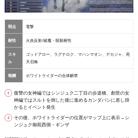
弱点
電撃
耐性
火炎反射/破魔・呪殺耐性
スキ
ゴッドアロー、ラグナロク、マハンマオン、デカジャ、死
ル
天召喚
報酬
ホワイトライダーの合体解禁
復讐の女神編ではシンジュク二丁目の歩道橋、創世の女
神編ではスルトを倒した後に進めるカンダバシに差し掛
かるとイベント発生
その後、ホワイトライダーの位置がマップ上に表示→シ
ンジュク御苑西側・ギンザ