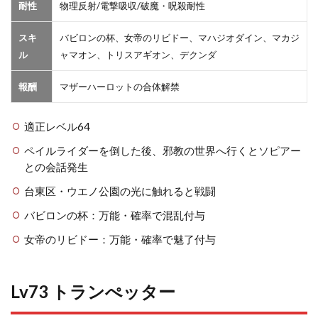
耐性
物理反射/電撃吸収/破魔・呪殺耐性
スキ
バビロンの杯、女帝のリビドー、マハジオダイン、マカジ
ル
ャマオン、トリスアギオン、デクンダ
報酬
マザーハーロットの合体解禁
適正レベル64
ペイルライダーを倒した後、邪教の世界へ行くとソピアー
との会話発生
台東区・ウエノ公園の光に触れると戦闘
バビロンの杯：万能・確率で混乱付与
女帝のリビドー：万能・確率で魅了付与
Lv73 トランぺッター