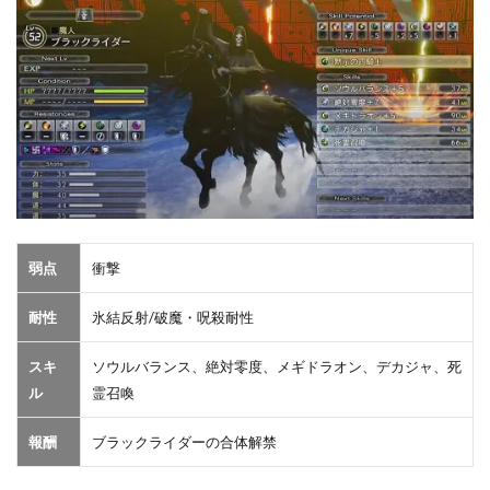
弱点
衝撃
耐性
氷結反射/破魔・呪殺耐性
スキ
ソウルバランス、絶対零度、メギドラオン、デカジャ、死
ル
霊召喚
報酬
ブラックライダーの合体解禁