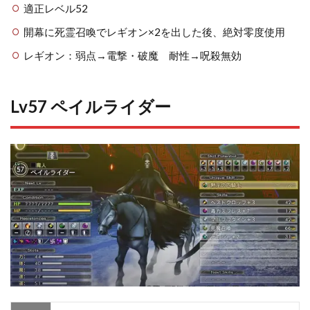
適正レベル52
開幕に死霊召喚でレギオン×2を出した後、絶対零度使用
レギオン：弱点→電撃・破魔 耐性→呪殺無効
Lv57 ペイルライダー