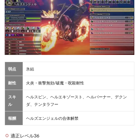
弱点
氷結
耐性
火炎・衝撃無効/破魔・呪殺耐性
スキ
ヘルスピン、ヘルエキゾースト、ヘルバーナー、デクン
ル
ダ、テンタラフー
報酬
ヘルズエンジェルの合体解禁
適正レベル36