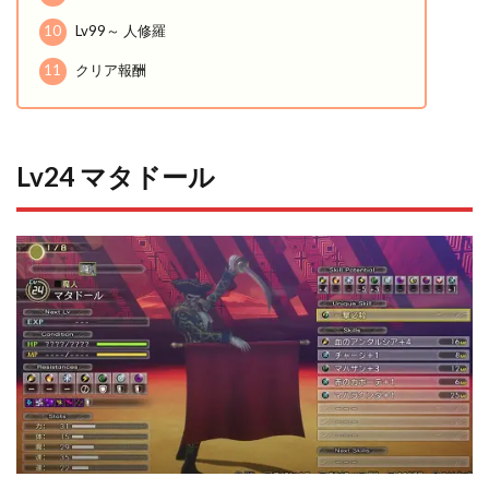
10
Lv99～ 人修羅
11
クリア報酬
Lv24 マタドール