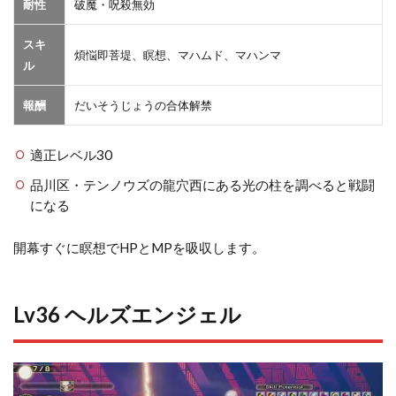
耐性
破魔・呪殺無効
スキ
煩悩即菩堤、瞑想、マハムド、マハンマ
ル
報酬
だいそうじょうの合体解禁
適正レベル30
品川区・テンノウズの龍穴西にある光の柱を調べると戦闘
になる
開幕すぐに瞑想でHPとMPを吸収します。
Lv36 ヘルズエンジェル