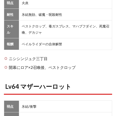
弱点
火炎
耐性
氷結無効、破魔・呪殺耐性
スキ
ペストクロップ、毒ガスプレス、マハブフダイン、死魔召
ル
喚、デカジャ
報酬
ペイルライダーの合体解禁
ニシシンジュク三丁目
開幕にロア×2召喚後、ペストクロップ
Lv64 マザーハーロット
弱点
氷結/衝撃