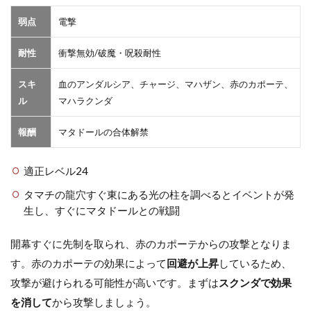
弱点
電撃
耐性
衝撃無効/破魔・呪殺耐性
スキ
血のアンダルシア、チャージ、マハザン、赤のカポーテ、
ル
マハラクンダ
報酬
マタドールの合体解禁
適正レベル24
タマチの龍穴すぐ東にある光の柱を調べるとイベントが発
生し、すぐにマタドールとの戦闘
開幕すぐに先制を取られ、赤のカポーテからの攻撃となりま
す。赤のカポーテの効果によって
回避が上昇
しているため、
攻撃が避けられる可能性が高いです。まずは
スクンダで効果
を消して
から攻撃しましょう。