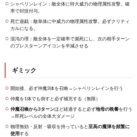
シャベリンレイン：敵全体に特大威力の物理属性攻撃。確
率で封技付与。
死亡遊戯：敵単体に中威力の物理属性攻撃。必ずクリティ
カルになる。
混沌の理：敵全体を一定確率で瀕死にし、次の相手ターン
のプレスターンアイコンを半減させる
ギミック
開始後、必ず仲魔3体を召喚→シャベリンレインを行う
仲魔を1体でも倒すと必ず補充する（無限）
仲魔召喚から3ターン
ほど経過すると必ず
地母の晩餐
を行う
→即死レベルの全体大ダメージ
物理無効・反射・吸収を持っていると
至高の魔弾を頻繁に
使用
する