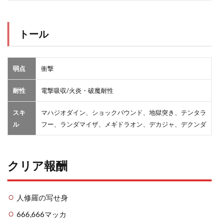
トール
弱点
衝撃
耐性
電撃吸収/火炎・破魔耐性
スキ
マハジオダイン、ショックバウンド、地獄突き、テンタラ
ル
フー、ランダマイザ、メギドラオン、デカジャ、デクンダ
クリア報酬
人修羅の写せ身
666,666マッカ