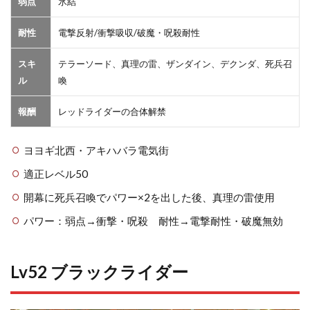
弱点
氷結
耐性
電撃反射/衝撃吸収/破魔・呪殺耐性
スキ
テラーソード、真理の雷、ザンダイン、デクンダ、死兵召
ル
喚
報酬
レッドライダーの合体解禁
ヨヨギ北西・アキハバラ電気街
適正レベル50
開幕に死兵召喚でパワー×2を出した後、真理の雷使用
パワー：弱点→衝撃・呪殺 耐性→電撃耐性・破魔無効
Lv52 ブラックライダー