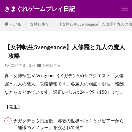
きまぐれゲームプレイ日記
HOME
女神転生Ⅴ
【女神転生5vengeance】人修羅と九人の
【女神転生5vengeance】人修羅と九人の魔人
│攻略
2024年8月3日
女神転生Ⅴ
真・女神転生Ⅴ Vengeance(メガテン5V)サブクエスト「人修
羅と九人の魔人」攻略情報です。各魔人の弱点・耐性・報酬
などをまとめています。適正レベルは24～99（150）です。
【発生】
ナガタチョウ到達後、邪教の世界へ行くとソピアーから
「知識のメノラー」を渡されて発生