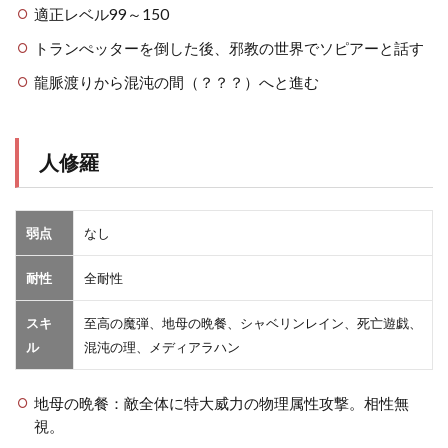
適正レベル99～150
トランぺッターを倒した後、邪教の世界でソピアーと話す
龍脈渡りから混沌の間（？？？）へと進む
人修羅
弱点
なし
耐性
全耐性
スキ
至高の魔弾、地母の晩餐、シャベリンレイン、死亡遊戯、
ル
混沌の理、メディアラハン
地母の晩餐：敵全体に特大威力の物理属性攻撃。相性無
視。