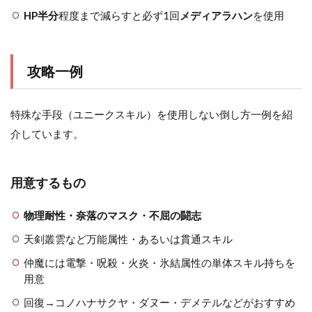
HP半分
程度まで減らすと必ず1回
メディアラハン
を使用
攻略一例
特殊な手段（ユニークスキル）を使用しない倒し方一例を紹
介しています。
用意するもの
物理耐性・奈落のマスク・不屈の闘志
天剣叢雲など万能属性・あるいは貫通スキル
仲魔には電撃・呪殺・火炎・氷結属性の単体スキル持ちを
用意
回復→コノハナサクヤ・ダヌー・デメテルなどがおすすめ