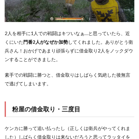
2人を相手に1人での戦闘はキツいなぁ…と思っていたら、近
くにいた
門番2人がなぜか加勢
してくれました。ありがとう衛
兵さん！おかげであまり頑張らずに借金取り2人をノックダウ
ンすることができました。
素手での戦闘に勝つと、借金取りはしばらく気絶した後無言
で逃げてしまいます。
粉屋の借金取り・三度目
ケンカに勝って追い払ったし（正しくは衛兵がやってくれま
した）しばらく借金取りは来ないだろうと思ってラッタイを