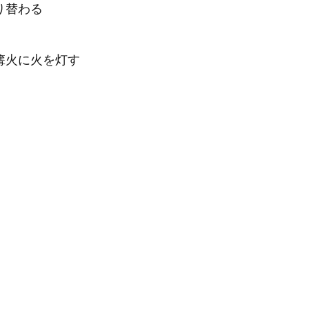
り替わる
篝火に火を灯す