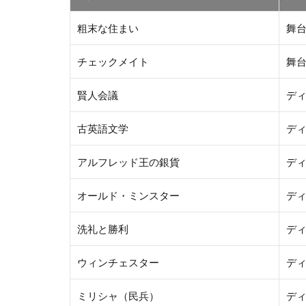
粗末な住まい
舞
チェックメイト
舞
賢人会議
デ
古英語文学
デ
アルフレッド王の銀貨
デ
オールド・ミンスター
デ
洗礼と勝利
デ
ウィンチェスター
デ
ミリシャ（民兵）
デ