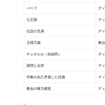
バーフ
デ
七王国
デ
伝説の兄弟
デ
王様万歳
舞
チェオルル（自由民）
デ
調理と台所
デ
司教の自己矛盾した任務
デ
教会の権力構造
デ