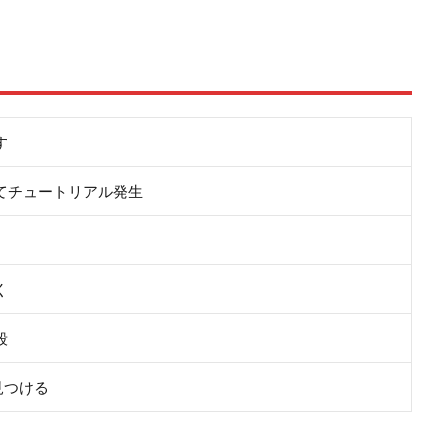
す
てチュートリアル発生
く
殺
見つける