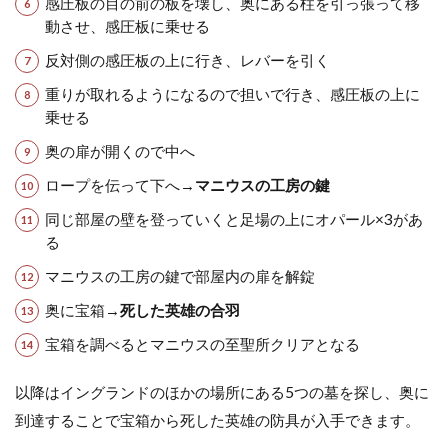
感圧板の目の前の板を壊し、奥にある柱を引っ張って移
動させ、感圧板に乗せる
反対側の感圧板の上に行き、レバーを引く
重りが取れるようになるので担いで行き、感圧板の上に
乗せる
奥の扉が開くので中へ
ロープを伝って下へ→
マニウスの工房の鍵
同じ部屋の壁を登っていくと足場の上にオパール×3があ
る
マニウスの工房の鍵で部屋内の扉を解錠
奥に宝箱→
死した英雄の合羽
宝箱を調べるとマニウスの至聖所クリアとなる
以降はイングランドのほかの場所にある5つの墓を探し、奥に
到達することで宝箱から死した英雄の防具が入手できます。