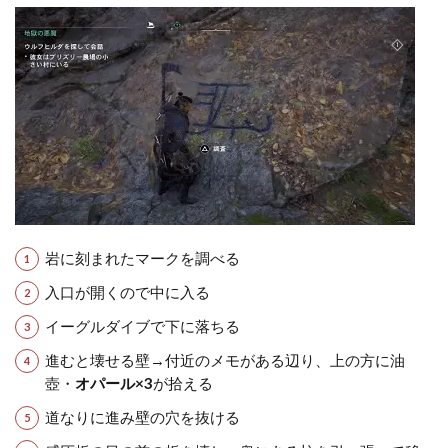
岩に刻まれたマークを調べる
入口が開くので中に入る
イーグルダイブで下に落ちる
進むと壊せる壁→付近のメモがある辺り、上の方に油
壺・
オパール×3
が拾える
道なりに進み壁の穴を抜ける