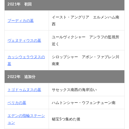
2021年 初回
イースト・アングリア エルメンハム南
ブーディカの墓
西
ユールヴィクシャー アンラフの監視所
ヴェヌティウスの墓
近く
カッシウェラウヌスの
シロップシャー アボン・ファブレン川
墓
南東
2022年 追加分
トゴドゥムヌスの墓
サセックス南西の海岸沿い
ベリカの墓
ハムトンシャー・ウフェンチューン南
エデンの指輪ステーシ
秘宝5つ集めた後
ョン