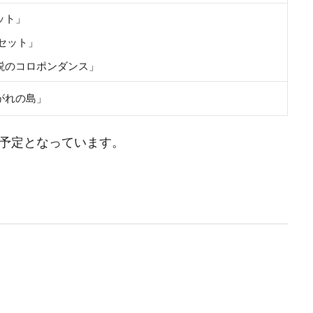
ット」
セット」
説のコロポンダンス」
がれの島」
信予定となっています。