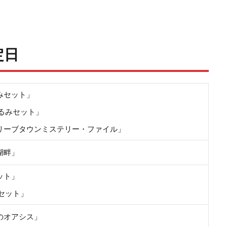
定日
みセット」
るみセット」
リーブタウンミステリー・ファイル」
湖畔」
ット」
セット」
のオアシス」