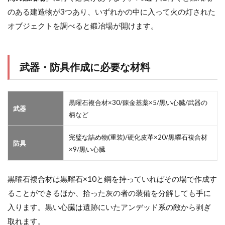
のある建造物が3つあり、いずれかの中に入って火の灯された
オブジェクトを調べると鍛冶場が開けます。
武器・防具作成に必要な材料
黒曜石複合材×30/錬金基薬×5/黒い心臓/武器の
武器
柄など
完璧な詰め物(重装)/硬化皮革×20/黒曜石複合材
防具
×9/黒い心臓
黒曜石複合材は黒曜石×10と鋼を持っていればその場で作成す
ることができるほか、拾った灰の者の装備を分解しても手に
入ります。黒い心臓は遺跡にいたアンデッド系の敵から剥ぎ
取れます。