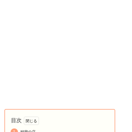
目次
1
秘密の店