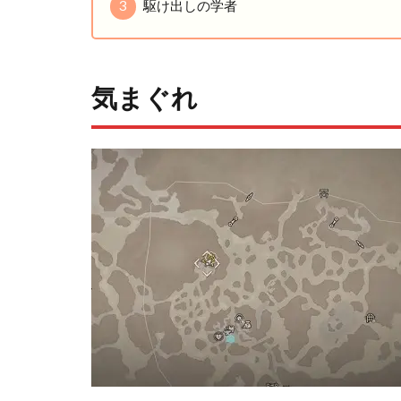
3
駆け出しの学者
気まぐれ