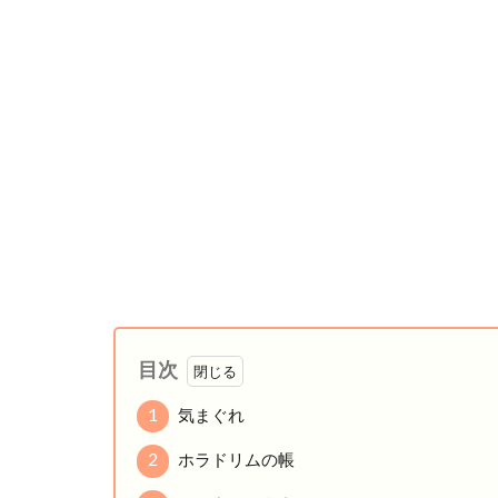
目次
1
気まぐれ
2
ホラドリムの帳