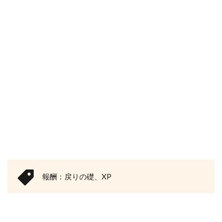
報酬：戻りの礎、XP