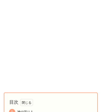
目次
1
神の守り人