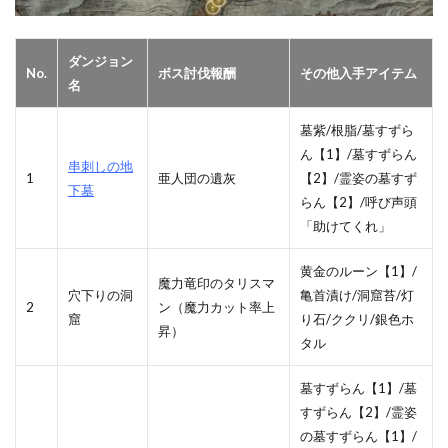
ダンジョン
No.
ボス討伐報酬
その他入手アイテム
名
墓紫/根脂/墓すずら
ん【1】/墓すずらん
串刺しの地
1
亜人団の遺灰
【2】/霊姿の墓すず
下墓
らん【2】/呼び声頭
「助けてくれ」
黄金のルーン【1】/
魔力竜印のタリスマ
穴下りの洞
亀首漬け/洞窟苔/灯
2
ン（魔力カット率上
窟
り石/ククリ/銀色ホ
昇）
タル
墓すずらん【1】/墓
すずらん【2】/霊姿
の墓すずらん【1】/