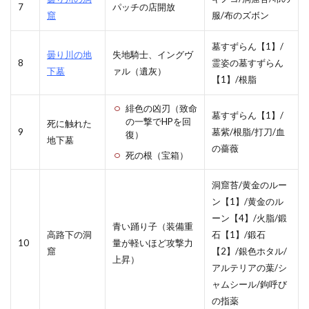
7
パッチの店開放
窟
服/布のズボン
墓すずらん【1】/
曇り川の地
失地騎士、イングヴ
8
霊姿の墓すずらん
下墓
ァル（遺灰）
【1】/根脂
緋色の凶刃（致命
墓すずらん【1】/
の一撃でHPを回
死に触れた
9
墓紫/根脂/打刀/血
復）
地下墓
の薔薇
死の根（宝箱）
洞窟苔/黄金のルー
ン【1】/黄金のル
ーン【4】/火脂/鍛
青い踊り子（装備重
高路下の洞
石【1】/鍛石
10
量が軽いほど攻撃力
窟
【2】/銀色ホタル/
上昇）
アルテリアの葉/シ
ャムシール/鉤呼び
の指薬