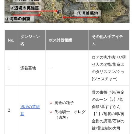
ダンジョン
その他入手アイテ
No.
ボス討伐報酬
名
ム
ロアの実/指切り/褪
せ人の老指/聖竜印
1
漂着墓地
–
のタリスマン/ぐっ
(ジェスチャー)
骨の毒投げ矢/黄金
のルーン【5】/竜
黄金の種子
辺境の英雄
傷脂/墓すずらん
2
失地騎士、オレグ
墓
【1】/竜餐の印/黄
（遺灰）
金樹の恩寵/石剣の
鍵/黄金樹の大弓