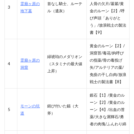
霊廟ヶ原の
首なし騎士、ルーテ
人骨の欠片/墓紫/黄
3
地下墓
ル（遺灰）
金のルーン【2】/呼
び声頭「ありがと
う」/放浪戦士の製法
書【9】
黄金のルーン【2】/
洞窟苔/毒花/鉤呼び
緑琥珀のメダリオン
霊廟ヶ原の
の指薬/骨の毒投げ
4
（スタミナの最大値
洞窟
矢/アルテリアの葉/
上昇）
免疫の干し白肉/放浪
戦士の製法書【8】
鍛石【1】/黄金のル
ーン【2】/黄金のル
モーンの坑
錆び付いた錨（大
5
ーン【4】/出血の苔
道
斧）
薬/大きな屑輝石/勇
者の肉塊/ふんわり綿