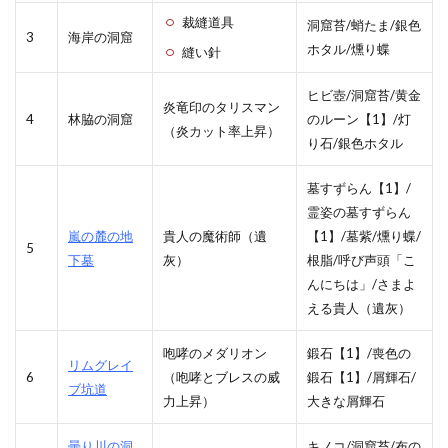
裁縫道具
洞窟苔/蛸たま/銀色
3
海岸の洞窟
ホタル/燻り蝶
縫い針
ヒビ壺/洞窟苔/黄金
炎竜印のタリスマン
4
林脇の洞窟
のルーン【1】/灯
（炎カット率上昇）
り石/銀色ホタル
墓すずらん【1】/
霊姿の墓すずらん
嵐の麓の地
貴人の魔術師（遺
【1】/墓紫/燻り蝶/
5
下墓
灰）
根脂/呼び声頭「こ
んにちは」/さまよ
える貴人（遺灰）
咆哮のメダリオン
鍛石【1】/喪色の
リムグレイ
6
（咆哮とブレスの威
鍛石【1】/屑輝石/
ブ坑道
力上昇）
大きな屑輝石
曇り川の洞
キノコ/洞窟苔/布の