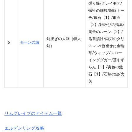
燻り蝶/クレイモア/
犠牲の細枝/鋼線トー
チ/鍛石【1】/鍛石
【2】/鉤呼びの指薬/
黄金のルーン【2】/
剣接ぎの大剣（特大
亀首漬け/両刃のタリ
6
モーンの城
剣）
スマン/色褪せた金輪
草/ウィップ/スロー
イングダガー/墓すず
らん【1】/喪色の鍛
石【1】/石剣の鍵/火
矢
リムグレイブのアイテム一覧
エルデンリング攻略