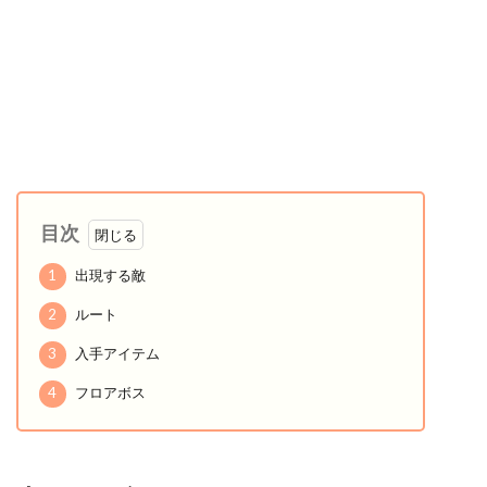
目次
1
出現する敵
2
ルート
3
入手アイテム
4
フロアボス