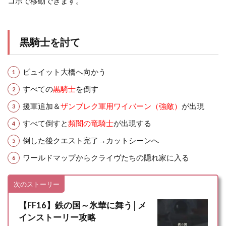
コボで移動できます。
黒騎士を討て
ビュイット大橋へ向かう
すべての
黒騎士
を倒す
援軍追加＆
ザンブレク軍用ワイバーン（強敵）
が出現
すべて倒すと
頻闇の竜騎士
が出現する
倒した後クエスト完了→カットシーンへ
ワールドマップからクライヴたちの隠れ家に入る
次のストーリー
【FF16】鉄の国～氷華に舞う│メ
インストーリー攻略