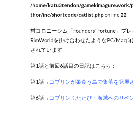
/home/katu3tendon/gamekimagure.work/p
thor/inc/shortcode/catlist.php
on line
22
村コロニーシム「Founders’ Fortune」プ
RimWorldを掛け合わせたようなPC/Ma
されています。
第1話と前回6話目の日記はこちら：
第1話→
ゴブリンが巣食う島で集落を発展
第6話→
ゴブリンふたたび・海賊へのリベ