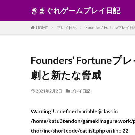
きまぐれゲームプレイ日記
プレイ日記
Founders’ Fortun
HOME
Founders’ Fort
劇と新たな脅威
2021年2月2日
プレイ日記
Warning
: Undefined variable $class in
/home/katu3tendon/gamekimagure.work/p
thor/inc/shortcode/catlist.php
on line
22