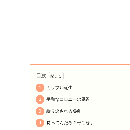
目次
1
カップル誕生
2
平和なコロニーの風景
3
繰り返される惨劇
4
持ってんだろ？寄こせよ