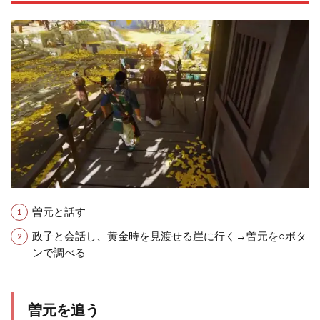
曽元と話す
政子と会話し、黄金時を見渡せる崖に行く→曽元を○ボタ
ンで調べる
曽元を追う