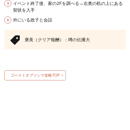
イベント終了後、家の2Fを調べる→右奥の机の上にある
契状を入手
外にいる政子と会話
褒美（クリア報酬）：噂の伝播大
ゴーストオブツシマ攻略TOP