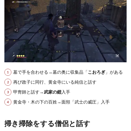
墓で手を合わせる→墓の奥に収集品「
こおろぎ
」がある
再び政子に同行、黄金寺にいる純信と話す
甲冑師と話す→
武家の鎧
入手
黄金寺・木の下の百姓→面頬「武士の威圧」入手
掃き掃除をする僧侶と話す