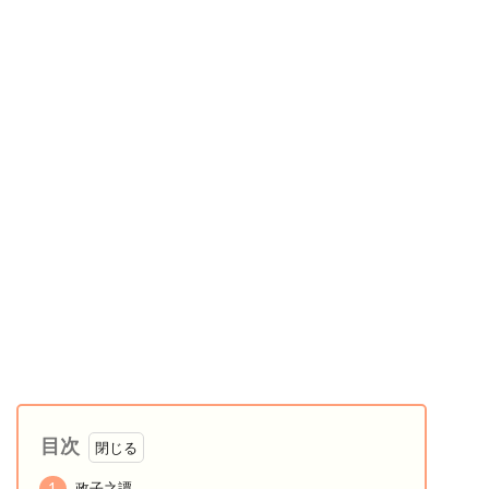
目次
1
政子之譚