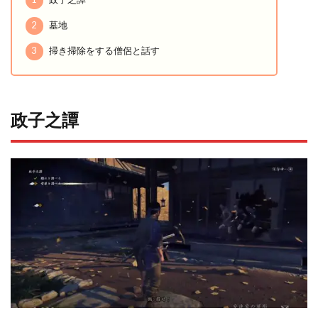
2
墓地
3
掃き掃除をする僧侶と話す
政子之譚