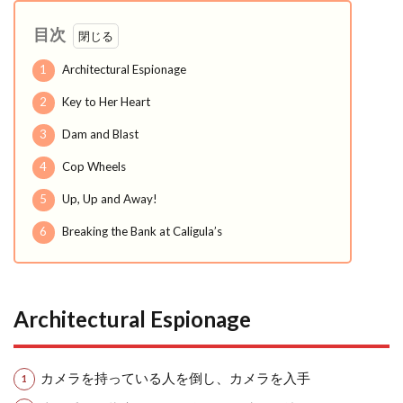
目次
1
Architectural Espionage
2
Key to Her Heart
3
Dam and Blast
4
Cop Wheels
5
Up, Up and Away!
6
Breaking the Bank at Caligula’s
Architectural Espionage
カメラを持っている人を倒し、カメラを入手