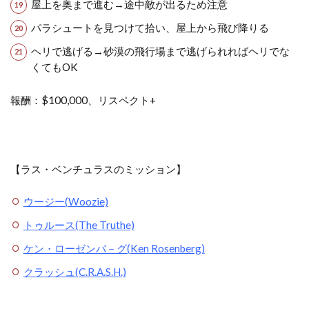
屋上を奥まで進む→途中敵が出るため注意
パラシュートを見つけて拾い、屋上から飛び降りる
ヘリで逃げる→砂漠の飛行場まで逃げられればヘリでな
くてもOK
報酬：$100,000、リスペクト+
【ラス・ベンチュラスのミッション】
ウージー(Woozie)
トゥルース(The Truthe)
ケン・ローゼンバ－グ(Ken Rosenberg)
クラッシュ(C.R.A.S.H.)