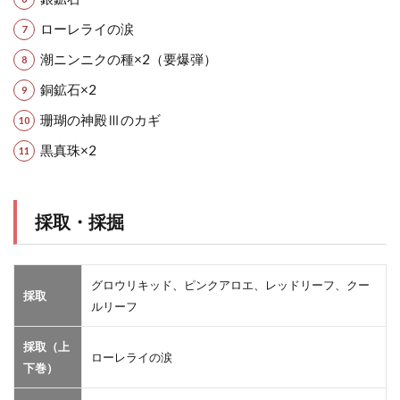
ローレライの涙
潮ニンニクの種×2（要爆弾）
銅鉱石×2
珊瑚の神殿Ⅲのカギ
黒真珠×2
採取・採掘
グロウリキッド、ピンクアロエ、レッドリーフ、クー
採取
ルリーフ
採取（上
ローレライの涙
下巻）