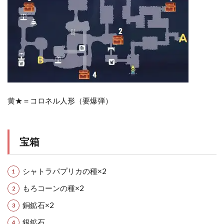
黄★＝コロネル人形（要爆弾）
宝箱
シャトラパプリカの種×2
もろコーンの種×2
銅鉱石×2
銀鉱石