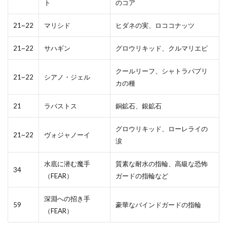
ト
のコア
21~22
マリシド
ヒダネの実、ロココナッツ
21~22
サハギン
グロウリキッド、クルマリエビ
クールリーフ、シャトラパプリ
21~22
シアノ・ジェル
カの種
21
ラバストス
銅鉱石、銀鉱石
グロウリキッド、ローレライの
21~22
ヴォジャノーイ
涙
水底に潜む魔手
質素な耐水の指輪、高級な恐怖
34
（FEAR）
ガードの指輪など
深淵への招き手
59
豪華なバインドガードの指輪
（FEAR）