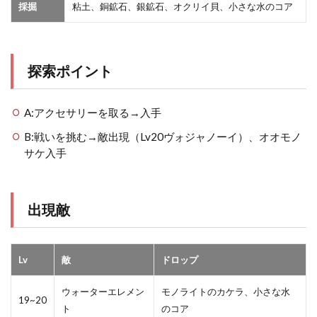
採掘
粘土、銅鉱石、銀鉱石、オクリイ貝、小さな水のコア
探索ポイント
A:アクセサリーを取る→入手
B:戦いを挑む→敵出現（Lv20ヴォジャノーイ）、オオモノ
サケ入手
出現敵
Lv
敵
ドロップ
ウォーターエレメン
モノライトのカケラ、小さな水
19~20
ト
のコア