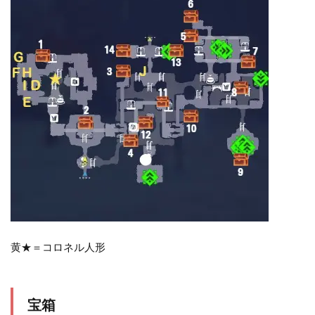
黄★＝コロネル人形
宝箱