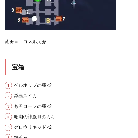
黄★＝コロネル人形
宝箱
ベルホップの種×2
浮島スイカ
もろコーンの種×2
珊瑚の神殿Ⅲのカギ
グロウリキッド×2
銀鉱石