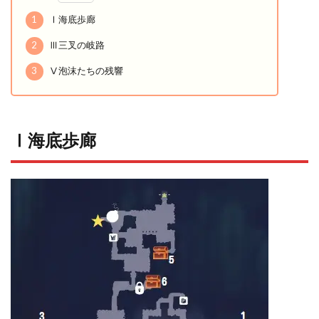
1
Ⅰ海底歩廊
2
Ⅲ三叉の岐路
3
Ⅴ泡沫たちの残響
Ⅰ海底歩廊