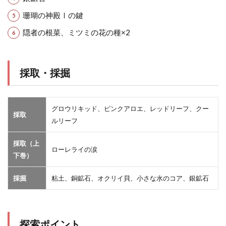
珊瑚の神殿Ⅰの鍵
隠者の根菜、ミツミの花の種×2
採取・採掘
グロウリキッド、ピンクアロエ、レッドリーフ、クー
採取
ルリーフ
採取（上
ローレライの涙
下巻）
採掘
粘土、銅鉱石、オクリイ貝、小さな水のコア、銀鉱石
探索ポイント