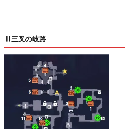
Ⅲ三叉の岐路