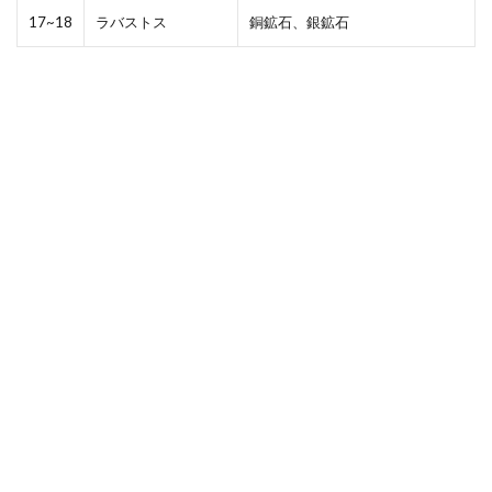
17~18
ラバストス
銅鉱石、銀鉱石