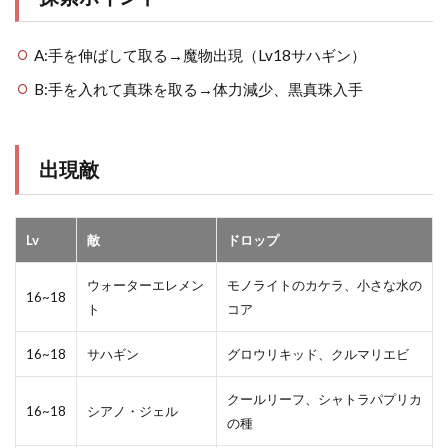
A:手を伸ばして取る→魔物出現（Lv18サハギン）
B:手を入れて真珠を取る→体力減少、黒真珠入手
出現敵
Lv
敵
ドロップ
ウォーターエレメン
モノライトのカケラ、小さな水の
16~18
ト
コア
16~18
サハギン
グロウリキッド、クルマリエビ
クールリーフ、シャトラパプリカ
16~18
シアノ・ジェル
の種