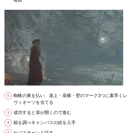
蜘蛛の巣を払い、崖上・扉横・壁のマーク3つに素早くレ
ヴィオーソを当てる
成功すると扉が開くので進む
箱を調べキャンバスの絵を入手
セバスチャンと話す