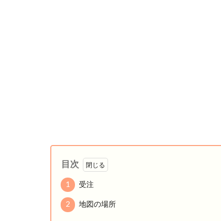
目次
1
受注
2
地図の場所