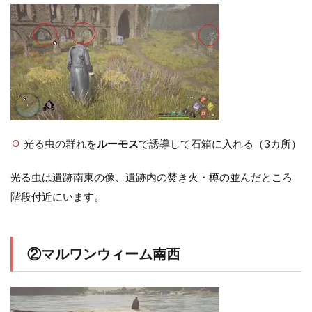
光る虫の群れを
ルーモス
で誘導して石箱に入れる（3カ所）
光る虫は遺跡南東の像、遺跡内の焚き火・樽の並んだところ
階段付近にいます。
②マルワンウィーム南西