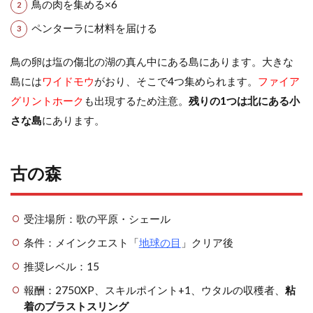
鳥の肉を集める×6
ペンターラに材料を届ける
鳥の卵は塩の傷北の湖の真ん中にある島にあります。大きな
島には
ワイドモウ
がおり、そこで4つ集められます。
ファイア
グリントホーク
も出現するため注意。
残りの1つは北にある小
さな島
にあります。
古の森
受注場所：歌の平原・シェール
条件：メインクエスト「
地球の目
」クリア後
推奨レベル：15
報酬：2750XP、スキルポイント+1、ウタルの収穫者、
粘
着のブラストスリング