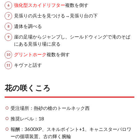
強化型スカイドリフター
複数を倒す
見張りの兵士を見つける→見張り台の下
遺体を調べる
崖の足場からジャンプし、シールドウィングで滝のそば
にある見張り場に戻る
グリントホーク
複数を倒す
キヴァと話す
花の咲くころ
受注場所：熱砂の槍のトールネック西
推奨レベル：18
報酬：3600XP、スキルポイント+1、キャニスターバロワ
ーの循環装置、古の輝く腕輪