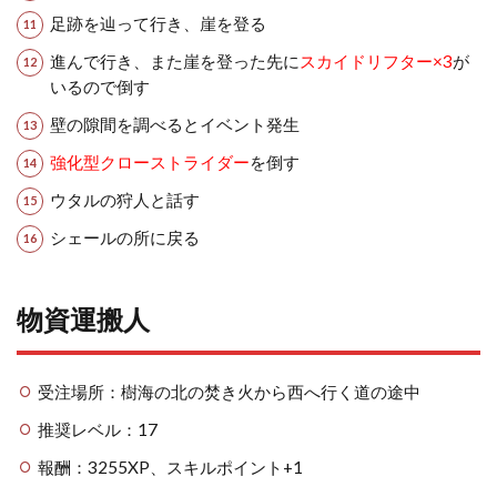
足跡を辿って行き、崖を登る
進んで行き、また崖を登った先に
スカイドリフター×3
が
いるので倒す
壁の隙間を調べるとイベント発生
強化型クローストライダー
を倒す
ウタルの狩人と話す
シェールの所に戻る
物資運搬人
受注場所：樹海の北の焚き火から西へ行く道の途中
推奨レベル：17
報酬：3255XP、スキルポイント+1