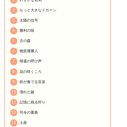
2
もっと大きなドカーン
3
太陽の信号
4
勝利の味
5
古の森
6
物資運搬人
7
帰還の呼び声
8
花の咲くころ
9
鉄が奏でる音楽
10
壊れた鍵
11
記憶に残る狩り
12
司令の重責
13
土産