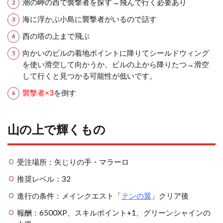
潮の岬の西で襲撃者を探す→飛んで行く必要あり
海に浮かぶ小島に襲撃者がいるので話す
西の塔の上まで飛ぶ
向かいのビルの着地ポイントに降りてシールドウィング
を使い滑空して向かうか、ビルの上から降りたつ→滑空
して行くと見つかる可能性が低いです。
襲撃者×3
を倒す
山の上で輝くもの
受注場所：矢じりの手・マラーロ
推奨レベル：32
進行の条件：メインクエスト「
テンの翼
」クリア後
報酬：6500XP、スキルポイント+1、グリーンシャインの