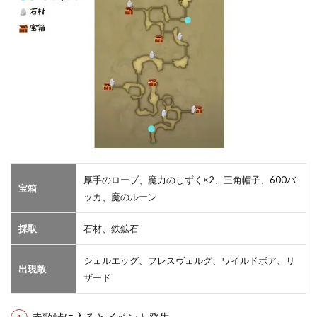
厚手のローブ、魔力のしずく×2、三角帽子、600バ
宝箱
ッカ、魔のルーン
採取
石材、鉄鉱石
シェルエッグ、フレスヴェルグ、ワイルドボア、リ
出現敵
ザード
赤歌峠に入るとイベント発生