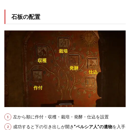
石板の配置
左から順に作付・収穫・栽培・発酵・仕込を設置
成功すると下の引き出しが開き
”ペルシア人”の遺物
を入手