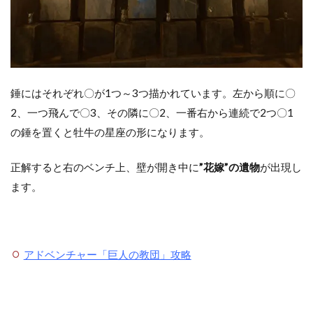
錘にはそれぞれ〇が1つ～3つ描かれています。左から順に〇
2、一つ飛んで〇3、その隣に〇2、一番右から連続で2つ〇1
の錘を置くと牡牛の星座の形になります。
正解すると右のベンチ上、壁が開き中に
”花嫁”の遺物
が出現し
ます。
アドベンチャー「巨人の教団」攻略