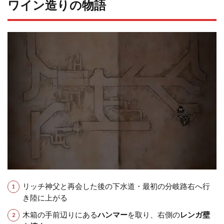
ワイン造りの物語
リッチ神父と再会した後の下水道・最初の分岐路右へ行
き陸に上がる
木箱の手前辺りにある
ハンマー
を取り、右側の
レンガ壁