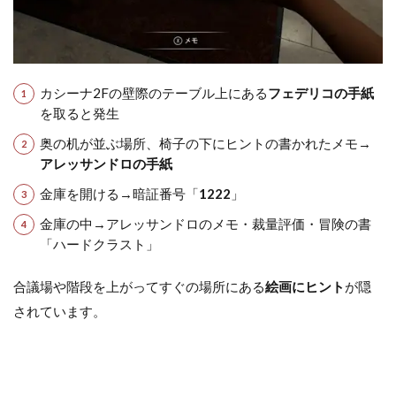
カシーナ2Fの壁際のテーブル上にある
フェデリコの手紙
を取ると発生
奥の机が並ぶ場所、椅子の下にヒントの書かれたメモ→
アレッサンドロの手紙
金庫を開ける→暗証番号「
1222
」
金庫の中→アレッサンドロのメモ・裁量評価・冒険の書
「ハードクラスト」
合議場や階段を上がってすぐの場所にある
絵画にヒント
が隠
されています。