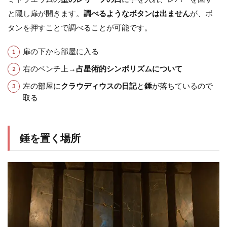
と隠し扉が開きます。
調べるようなボタンは出ません
が、ボ
タンを押すことで調べることが可能です。
扉の下から部屋に入る
右のベンチ上→
占星術的シンボリズムについて
左の部屋に
クラウディウスの日記
と
錘
が落ちているので
取る
錘を置く場所