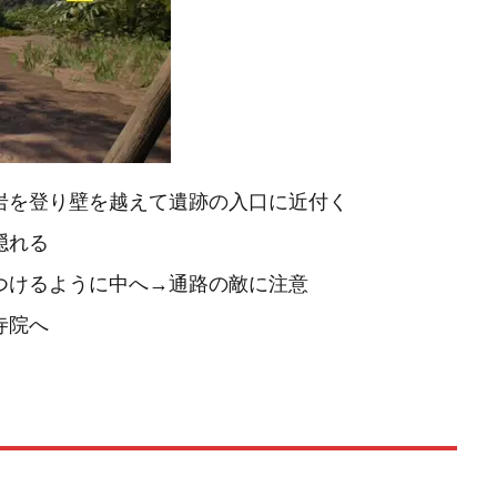
岩を登り壁を越えて遺跡の入口に近付く
隠れる
つけるように中へ→通路の敵に注意
寺院へ