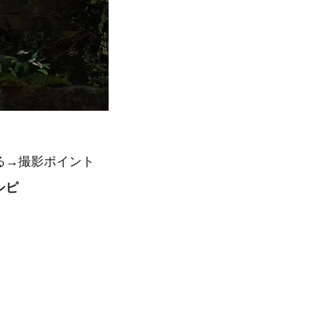
る→撮影ポイント
シピ