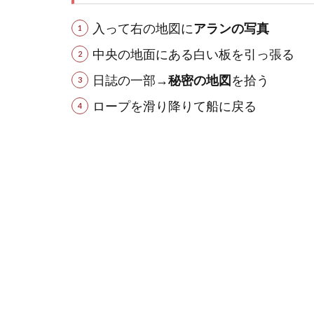
入って右の地図に
アランの写真
中央の地面にある白い板を引っ張る
日誌の一部→
秘密の地図
を拾う
ロープを滑り降りて船に戻る