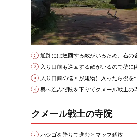
通路には巡回する敵がいるため、右の
入り口前も巡回する敵がいるので壁に
入り口前の巡回が建物に入ったら後を
奥へ進み階段を下りてクメール戦士の
クメール戦士の寺院
ハシゴを降りて進むとマップ解放