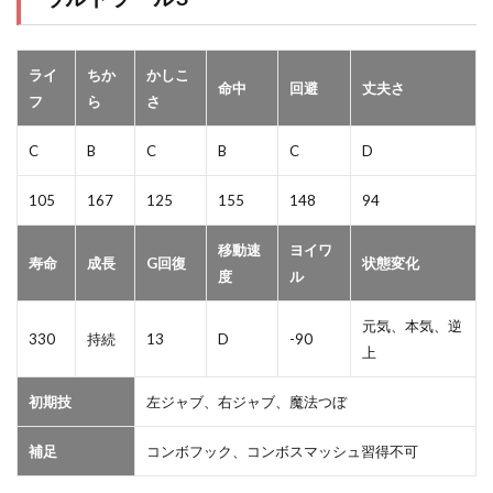
ライ
ちか
かしこ
命中
回避
丈夫さ
フ
ら
さ
C
B
C
B
C
D
105
167
125
155
148
94
移動速
ヨイワ
寿命
成長
G回復
状態変化
度
ル
元気、本気、逆
330
持続
13
D
-90
上
初期技
左ジャブ、右ジャブ、魔法つぼ
補足
コンボフック、コンボスマッシュ習得不可