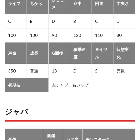
ライフ
ちから
命中
回避
丈夫さ
さ
C
B
D
B
C
D
100
130
90
120
110
80
移動速
ヨイワ
状態変
寿命
成長
G回復
度
ル
化
350
普通
13
D
5
元気
初期技
左ジャブ、右ジャブ
ジャバ
図鑑
画像
レア度
モンスター名