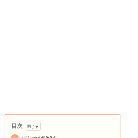
目次
1
バジャール解放条件