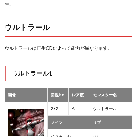
生。
ウルトラール
ウルトラールは再生CDによって能力が異なります。
ウルトラール1
画像
図鑑No
レア度
モンスター名
232
A
ウルトラール
メイン
サブ
バジャール
???