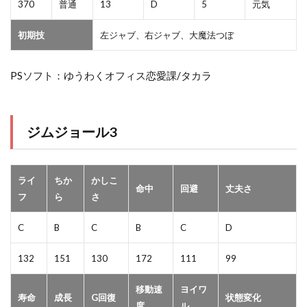
370
普通
13
D
5
元気
初期技
左ジャブ、右ジャブ、大魔法つぼ
PSソフト：ゆうわくオフィス恋愛課/タカラ
ジムジョール3
ライ
ちか
かしこ
命中
回避
丈夫さ
フ
ら
さ
C
B
C
B
C
D
132
151
130
172
111
99
移動速
ヨイワ
寿命
成長
G回復
状態変化
度
ル