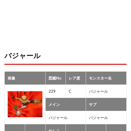
バジャール
画像
図鑑No
レア度
モンスター名
229
C
バジャール
メイン
サブ
バジャール
バジャール
かしこ