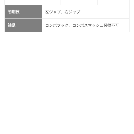
初期技
左ジャブ、右ジャブ
補足
コンボフック、コンボスマッシュ習得不可