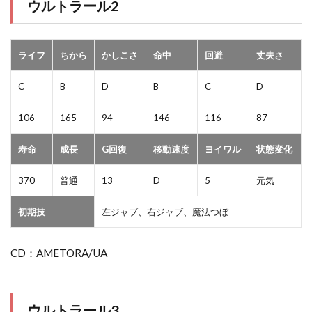
ウルトラール2
ライフ
ちから
かしこさ
命中
回避
丈夫さ
C
B
D
B
C
D
106
165
94
146
116
87
寿命
成長
G回復
移動速度
ヨイワル
状態変化
370
普通
13
D
5
元気
初期技
左ジャブ、右ジャブ、魔法つぼ
CD：AMETORA/UA
ウルトラール3