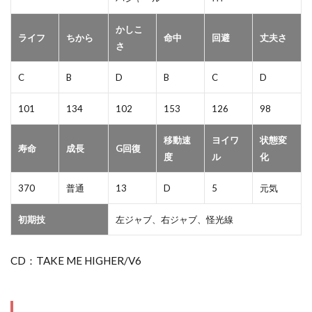
かしこ
ライフ
ちから
命中
回避
丈夫さ
さ
C
B
D
B
C
D
101
134
102
153
126
98
移動速
ヨイワ
状態変
寿命
成長
G回復
度
ル
化
370
普通
13
D
5
元気
初期技
左ジャブ、右ジャブ、怪光線
CD：TAKE ME HIGHER/V6