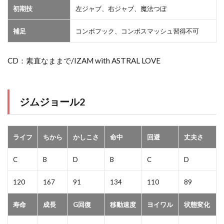
初期技
左ジャブ、右ジャブ、魔法つぼ
補足
コンボフック、コンボスマッシュ習得不可
CD：素直なままで/IZAM with ASTRAL LOVE
ジムジョール2
ライフ
ちから
かしこさ
命中
回避
丈夫さ
C
B
D
B
C
D
120
167
91
134
110
89
寿命
成長
G回復
移動速度
ヨイワル
状態変化