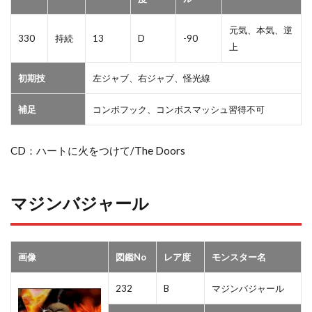
元気、本気、逆
330
持続
13
D
-90
上
初期技
左ジャブ、右ジャブ、怪光線
補足
コンボフック、コンボスマッシュ習得不可
CD：ハートに火をつけて/The Doors
マジンバジャール
画像
図鑑No
レア度
モンスター名
232
B
マジンバジャール