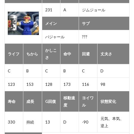
231
A
ジムジョール
メイン
サブ
バジャール
???
かしこ
ライフ
ちから
命中
回避
丈夫さ
さ
C
B
C
B
C
D
123
153
128
173
116
98
移動速
ヨイワ
寿命
成長
G回復
状態変化
度
ル
元気、本気、
330
持続
13
D
-90
逆上