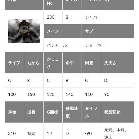
No
230
B
ジャバ
メイン
サブ
バジャール
ジョーカー
かしこ
ライフ
ちから
命中
回避
丈夫さ
さ
C
B
C
B
C
D
100
150
120
140
110
90
移動速
ヨイワ
寿命
成長
G回復
状態変化
度
ル
元気、本気、
310
持続
13
D
-90
逆上