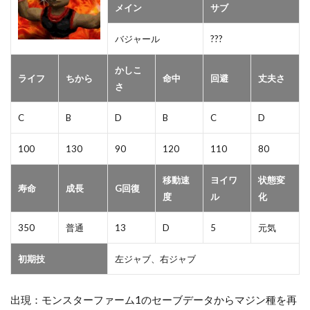
メイン
サブ
バジャール
???
かしこ
ライフ
ちから
命中
回避
丈夫さ
さ
C
B
D
B
C
D
100
130
90
120
110
80
移動速
ヨイワ
状態変
寿命
成長
G回復
度
ル
化
350
普通
13
D
5
元気
初期技
左ジャブ、右ジャブ
出現：モンスターファーム1のセーブデータからマジン種を再