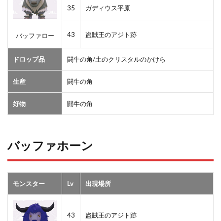
35
ガディウス平原
43
盗賊王のアジト跡
バッファロー
ドロップ品
闘牛の角/土のクリスタルのかけら
生産
闘牛の角
好物
闘牛の角
バッファホーン
モンスター
Lv
出現場所
43
盗賊王のアジト跡