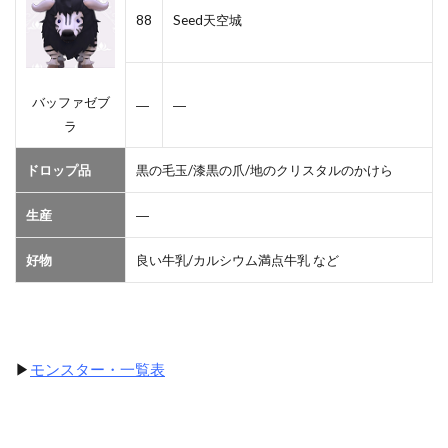
88
Seed天空城
バッファゼブ
―
―
ラ
ドロップ品
黒の毛玉/漆黒の爪/地のクリスタルのかけら
生産
―
好物
良い牛乳/カルシウム満点牛乳 など
▶
モンスター・一覧表