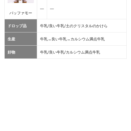
―
―
バッファモー
ドロップ品
牛乳/良い牛乳/土のクリスタルのかけら
生産
牛乳→良い牛乳→カルシウム満点牛乳
好物
牛乳/良い牛乳/カルシウム満点牛乳