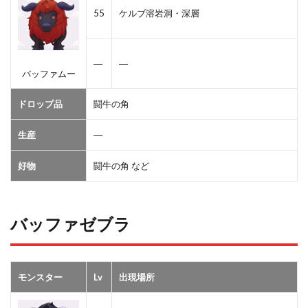
55
ケルブ溶岩洞・深層
―
―
バッファムー
ドロップ品
闘牛の角
生産
―
好物
闘牛の角 など
バッファゼブラ
モンスター
Lv
出現場所