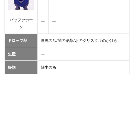
バッファホー
―
―
ン
ドロップ品
漆黒の爪/闇の結晶/氷のクリスタルのかけら
生産
―
好物
闘牛の角