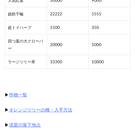
大花紅葉
30000
9000
超鉄千輪
22222
5555
超トイハーブ
1500
350
四つ葉の大クローバ
20000
5000
ー
ラージツリー草
33300
10000
▶
作物一覧
▶
オレンジツリーの種・入手方法
▶
流星の落下地点