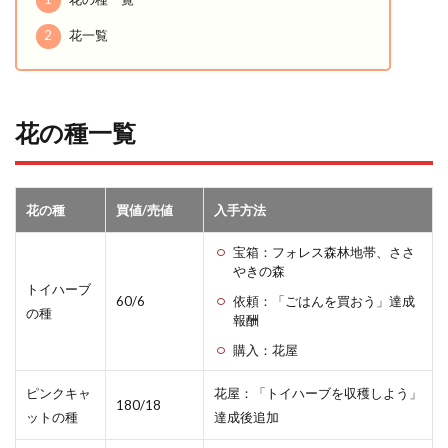
2
花一覧
花の種一覧
花の種
買値/売値
入手方法
宝箱：フォレス森林地帯、ささ
やきの森
トイハーブ
60/6
依頼：「ごはんを買おう」達成
の種
報酬
購入：花屋
ピンクキャ
花屋：「トイハーブを収穫しよう」
180/18
ットの種
達成後追加