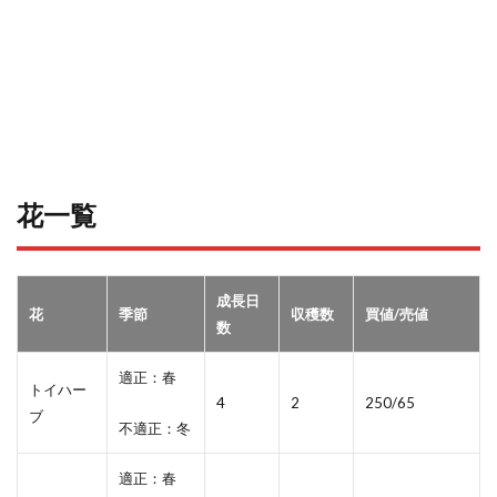
花一覧
成長日
花
季節
収穫数
買値/売値
数
適正：春
トイハー
4
2
250/65
ブ
不適正：冬
適正：春