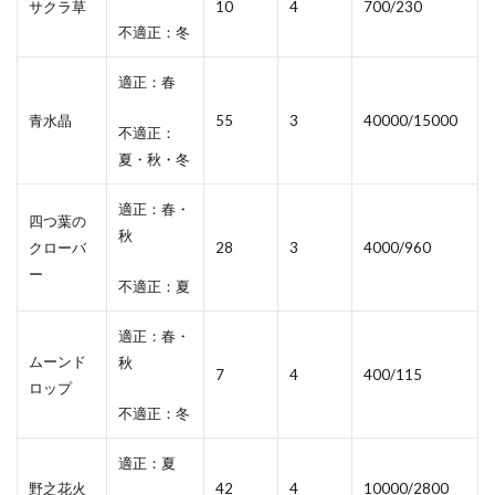
サクラ草
10
4
700/230
不適正：冬
適正：春
青水晶
55
3
40000/15000
不適正：
夏・秋・冬
適正：春・
四つ葉の
秋
クローバ
28
3
4000/960
ー
不適正：夏
適正：春・
ムーンド
秋
7
4
400/115
ロップ
不適正：冬
適正：夏
野之花火
42
4
10000/2800