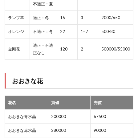
不適正：夏
ランプ草
適正：冬
16
3
2000/650
オレンジ
不適正：冬
22
1~7
500/80
適正・不適
金剛花
120
2
500000/55000
正なし
おおきな花
花名
買値
売値
おおきな青水晶
200000
67500
おおきな赤水晶
280000
90000