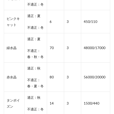
不適正：冬
適正：夏
ピンクキ
6
3
450/110
ャット
不適正：冬
適正：夏
緑水晶
70
3
48000/17000
不適正：
春・秋・冬
適正：秋
赤水晶
80
3
56000/20000
不適正：
春・夏・冬
適正：秋
タンポイ
14
3
1500/440
ズン
不適正：冬