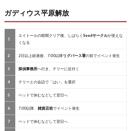
ガディウス平原解放
エイトールの暗闇クリア後、しばらく
Seedサークル
が使えな
1
くなる
2
2日以上経過後、7:00以降
リグバース署
の前でイベント発生
3
探偵事務所
へ行き、テリーに近付く
4
テリーとの会話で「はい」を選択
5
ベッドで休むなどして翌日へ
6
7:00以降、
雑貨店前
でイベント発生
7
ベッドで休むなどして翌日へ