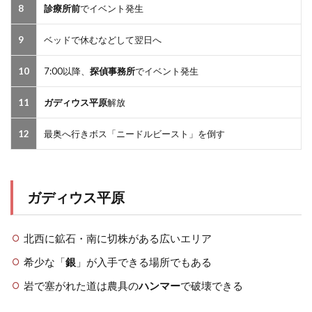
8
診療所前
でイベント発生
9
ベッドで休むなどして翌日へ
10
7:00以降、
探偵事務所
でイベント発生
11
ガディウス平原
解放
12
最奥へ行きボス「ニードルビースト」を倒す
ガディウス平原
北西に鉱石・南に切株がある広いエリア
希少な「
銀
」が入手できる場所でもある
岩で塞がれた道は農具の
ハンマー
で破壊できる