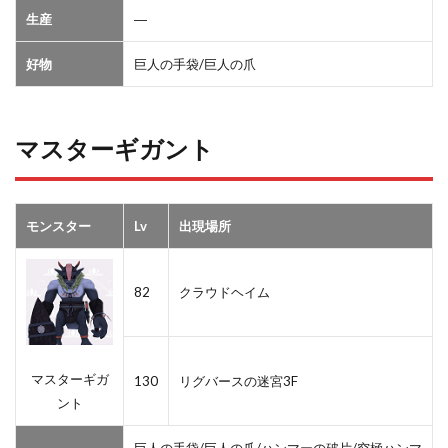
生産
―
好物
巨人の手袋/巨人の爪
マスターギガント
モンスター
Lv
出現場所
82
クラウドヘイム
マスターギガ
130
リグバースの迷宮3F
ント
巨人の手袋/巨人の爪/ハンマーの破片/究極ハンマ