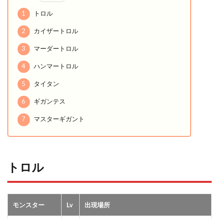
1
トロル
2
カイザートロル
3
マーダートロル
4
ハンマートロル
5
タイタン
6
ギガンテス
7
マスターギガント
トロル
モンスター
Lv
出現場所