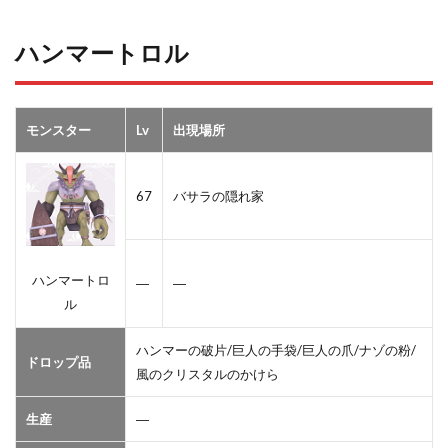
ハンマートロル
モンスター
Lv
出現場所
67
バサラの隠れ家
ハンマートロ
―
―
ル
ハンマーの破片/巨人の手袋/巨人の爪/ナゾの粉/
ドロップ品
風のクリスタルのかけら
生産
―