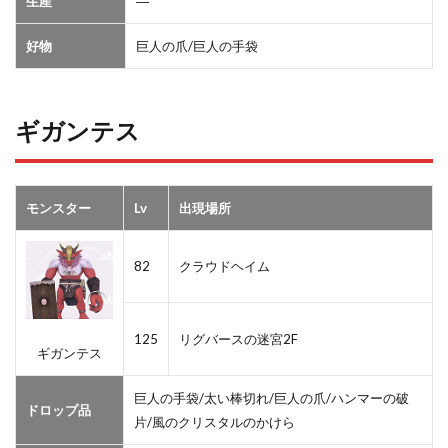
生産
―
好物
巨人の爪/巨人の手袋
ギガンテス
モンスター
Lv
出現場所
82
クラウドヘイム
125
リグバースの迷宮2F
ギガンテス
巨人の手袋/太い棒切れ/巨人の爪/ハンマーの破
ドロップ品
片/風のクリスタルのかけら