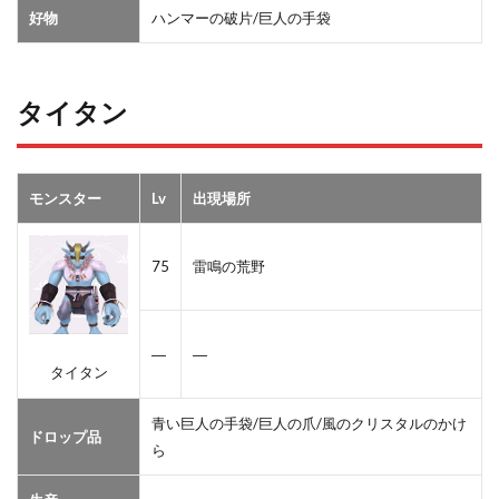
好物
ハンマーの破片/巨人の手袋
タイタン
モンスター
Lv
出現場所
75
雷鳴の荒野
―
―
タイタン
青い巨人の手袋/巨人の爪/風のクリスタルのかけ
ドロップ品
ら