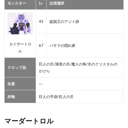
モンスター
Lv
出現場所
43
盗賊王のアジト跡
カイザートロ
67
バサラの隠れ家
ル
巨人の爪/漆黒の爪/魔人の角/氷のクリスタルの
ドロップ品
かけら
生産
―
好物
巨人の手袋/巨人の爪
マーダートロル