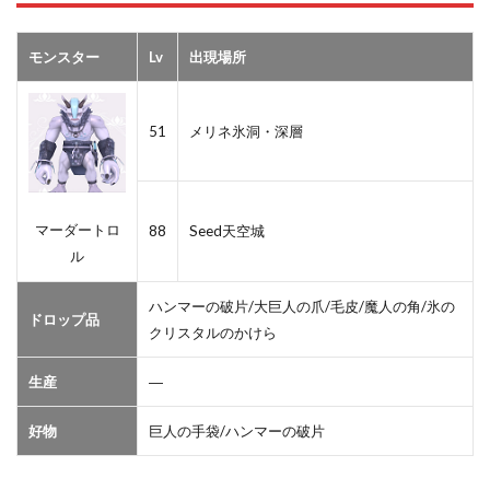
モンスター
Lv
出現場所
51
メリネ氷洞・深層
マーダートロ
88
Seed天空城
ル
ハンマーの破片/大巨人の爪/毛皮/魔人の角/氷の
ドロップ品
クリスタルのかけら
生産
―
好物
巨人の手袋/ハンマーの破片