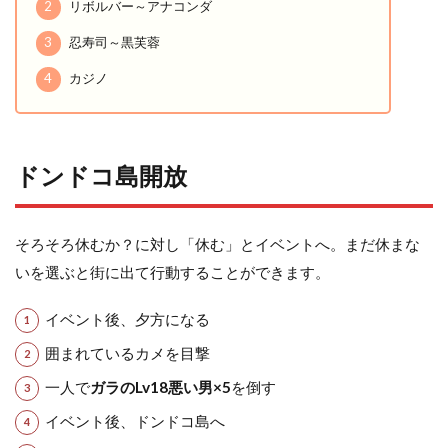
2
リボルバー～アナコンダ
3
忍寿司～黒芙蓉
4
カジノ
ドンドコ島開放
そろそろ休むか？に対し「休む」とイベントへ。まだ休まな
いを選ぶと街に出て行動することができます。
イベント後、夕方になる
囲まれているカメを目撃
一人で
ガラのLv18悪い男×5
を倒す
イベント後、ドンドコ島へ