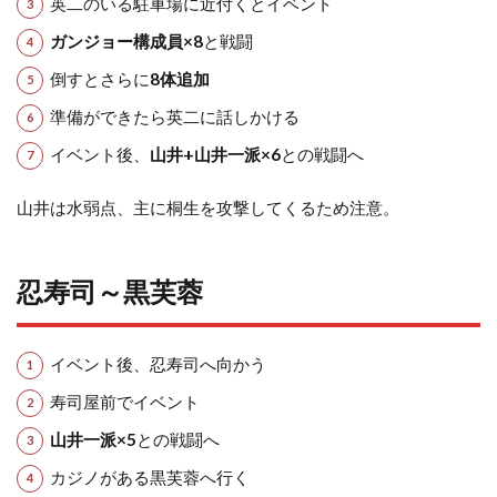
英二のいる駐車場に近付くとイベント
ガンジョー構成員×8
と戦闘
倒すとさらに
8体追加
準備ができたら英二に話しかける
イベント後、
山井+山井一派×6
との戦闘へ
山井は水弱点、主に桐生を攻撃してくるため注意。
忍寿司～黒芙蓉
イベント後、忍寿司へ向かう
寿司屋前でイベント
山井一派×5
との戦闘へ
カジノがある黒芙蓉へ行く