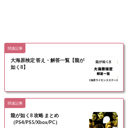
関連記事
大海原検定 答え・解答一覧【龍が
如く8】
関連記事
龍が如く8 攻略 まとめ
（PS4/PS5/Xbox/PC）