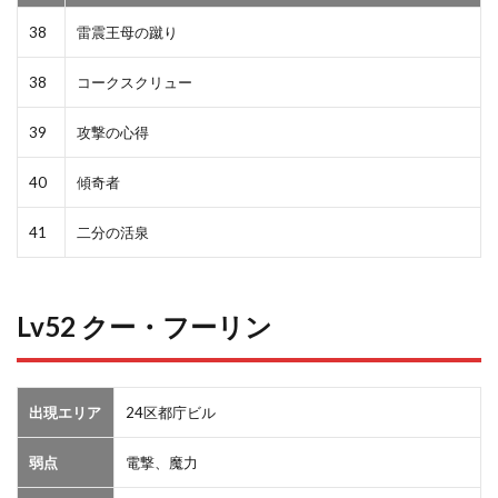
38
雷震王母の蹴り
38
コークスクリュー
39
攻撃の心得
40
傾奇者
41
二分の活泉
Lv52 クー・フーリン
出現エリア
24区都庁ビル
弱点
電撃、魔力