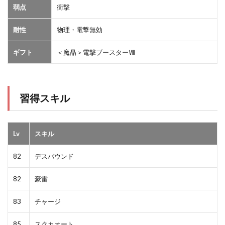
弱点
衝撃
耐性
物理・電撃無効
ギフト
＜魔晶＞電撃ブースターⅧ
習得スキル
Lv
スキル
82
デスバウンド
82
豪雷
83
チャージ
85
スクカオート