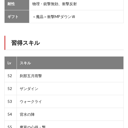
耐性
物理・銃撃無効、衝撃反射
ギフト
＜魔晶＞衝撃MPダウンⅦ
習得スキル
Lv
スキル
52
刹那五月雨撃
52
ザンダイン
53
ウォークライ
54
背水の陣
55
魔宴の心得・撃