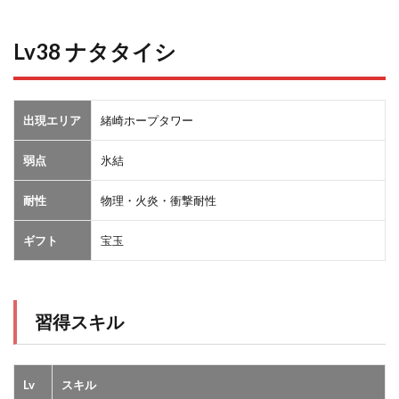
Lv38 ナタタイシ
出現エリア
緒崎ホープタワー
弱点
氷結
耐性
物理・火炎・衝撃耐性
ギフト
宝玉
習得スキル
Lv
スキル