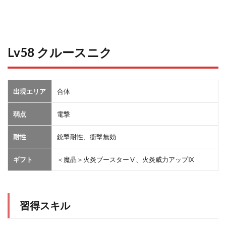
Lv58 クルースニク
出現エリア
合体
弱点
電撃
耐性
銃撃耐性、衝撃無効
ギフト
＜魔晶＞火炎ブースターⅤ、火炎威力アップⅨ
習得スキル