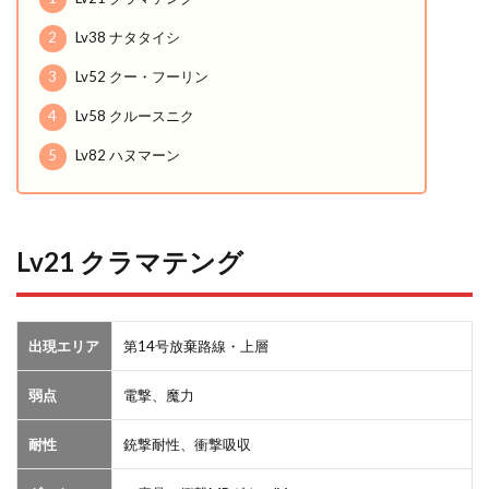
2
Lv38 ナタタイシ
3
Lv52 クー・フーリン
4
Lv58 クルースニク
5
Lv82 ハヌマーン
Lv21 クラマテング
出現エリア
第14号放棄路線・上層
弱点
電撃、魔力
耐性
銃撃耐性、衝撃吸収