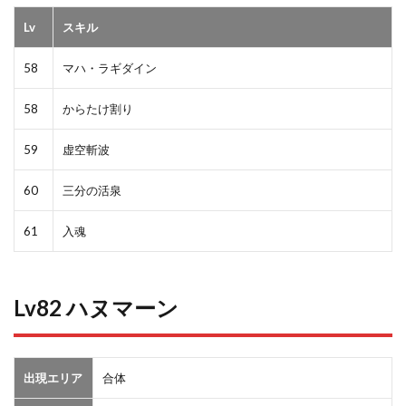
Lv
スキル
58
マハ・ラギダイン
58
からたけ割り
59
虚空斬波
60
三分の活泉
61
入魂
Lv82 ハヌマーン
出現エリア
合体