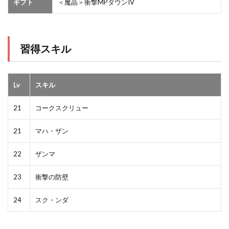
ギフト
＜魔晶＞衝撃MPダウンIV
習得スキル
Lv
スキル
21
コークスクリュー
21
マハ・ザン
22
ザンマ
23
衝撃の防壁
24
スク・ンダ