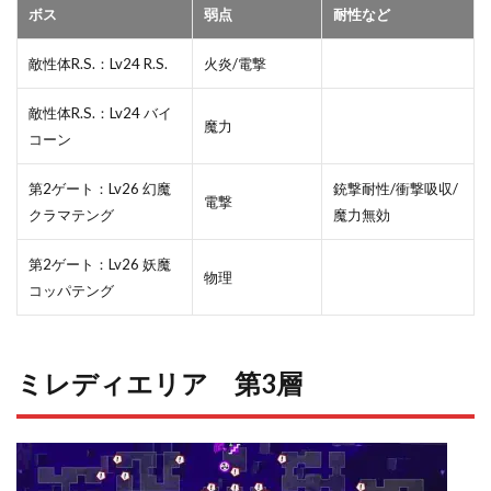
ボス
弱点
耐性など
敵性体R.S.：Lv24 R.S.
火炎/電撃
敵性体R.S.：Lv24 バイ
魔力
コーン
第2ゲート：Lv26 幻魔
銃撃耐性/衝撃吸収/
電撃
クラマテング
魔力無効
第2ゲート：Lv26 妖魔
物理
コッパテング
ミレディエリア 第3層