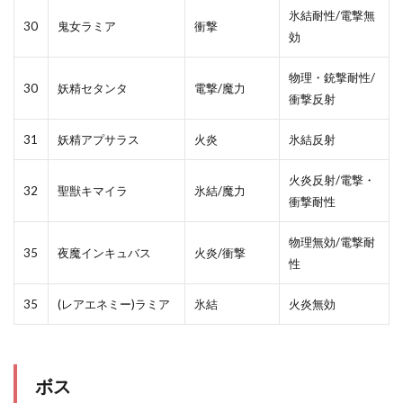
氷結耐性/電撃無
30
鬼女ラミア
衝撃
効
物理・銃撃耐性/
30
妖精セタンタ
電撃/魔力
衝撃反射
31
妖精アプサラス
火炎
氷結反射
火炎反射/電撃・
32
聖獣キマイラ
氷結/魔力
衝撃耐性
物理無効/電撃耐
35
夜魔インキュバス
火炎/衝撃
性
35
(レアエネミー)ラミア
氷結
火炎無効
ボス