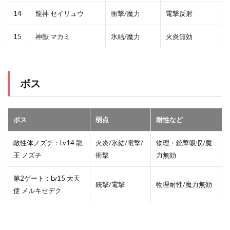
14
龍神 セイリュウ
衝撃/魔力
電撃反射
15
神獣 マカミ
氷結/魔力
火炎無効
ボス
ボス
弱点
耐性など
敵性体ノズチ：Lv14 龍
火炎/氷結/電撃/
物理・銃撃吸収/魔
王 ノズチ
衝撃
力無効
第2ゲート：Lv15 大天
銃撃/電撃
物理耐性/魔力無効
使 メルキセデク