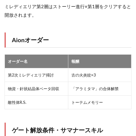
ミレディエリア第2層はストーリー進行+第1層をクリアすると
開放されます。
Aionオーダー
オーダー名
報酬
第2次ミレディエリア掃討
古の火炎紋×3
物資・針状結晶体ベータ回収
「アラミタマ」の合体解禁
敵性体R.S.
トーテムメモリー
ゲート解放条件・サマナースキル