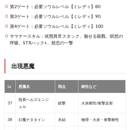
第2ゲート：必要ソウルレベル【ミレディ】80
第3ゲート：必要ソウルレベル【ミレディ】90
第4ゲート：必要ソウルレベル【ミレディ】100
サマナースキル：状態異常スタック、魅せる殺戮、瞑想の
呼吸、STRハック+、慈悲の一撃
出現悪魔
Lv
悪魔名
弱点
耐性など
怪異ヘルズエンジ
37
銃撃
火炎耐性/衝撃反射
ェル
38
幻魔ナタタイシ
氷結
物理・火炎・衝撃耐性