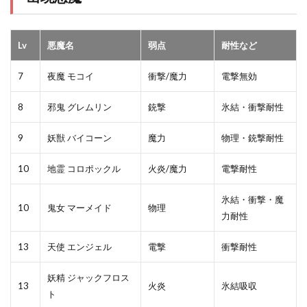
Lv
悪魔名
弱点
耐性など
7
夜魔 モコイ
衝撃/魔力
電撃無効
8
邪鬼 グレムリン
銃撃
氷結・衝撃耐性
9
妖獣 バイコーン
魔力
物理・銃撃耐性
10
地霊 コロポックル
火炎/魔力
電撃耐性
氷結・衝撃・魔
10
鬼女 マーメイド
物理
力耐性
13
天使 エンジェル
電撃
衝撃耐性
妖精 ジャックフロス
13
火炎
氷結吸収
ト