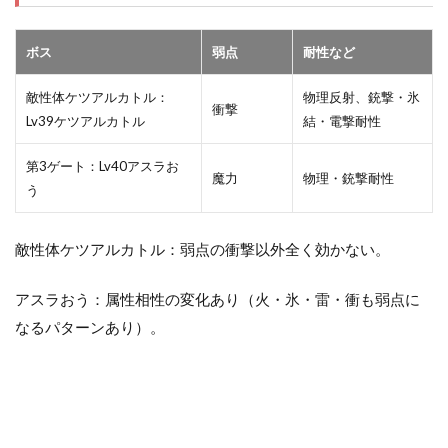
ボス
弱点
耐性など
敵性体ケツアルカトル：
物理反射、銃撃・氷
衝撃
Lv39ケツアルカトル
結・電撃耐性
第3ゲート：Lv40アスラお
魔力
物理・銃撃耐性
う
敵性体ケツアルカトル：弱点の衝撃以外全く効かない。
アスラおう：属性相性の変化あり（火・氷・雷・衝も弱点に
なるパターンあり）。