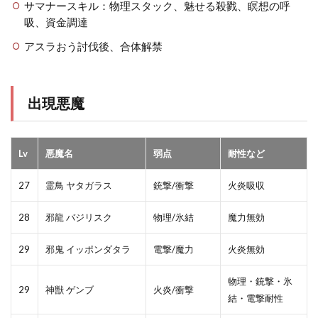
サマナースキル：物理スタック、魅せる殺戮、瞑想の呼
吸、資金調達
アスラおう討伐後、合体解禁
出現悪魔
Lv
悪魔名
弱点
耐性など
27
霊鳥 ヤタガラス
銃撃/衝撃
火炎吸収
28
邪龍 バジリスク
物理/氷結
魔力無効
29
邪鬼 イッポンダタラ
電撃/魔力
火炎無効
物理・銃撃・氷
29
神獣 ゲンブ
火炎/衝撃
結・電撃耐性