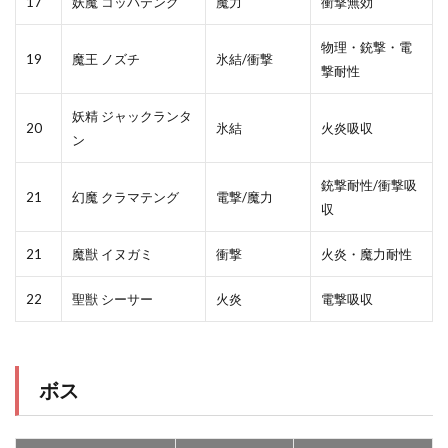
17
妖魔 コッパテング
魔力
衝撃無効
物理・銃撃・電
19
魔王 ノズチ
氷結/衝撃
撃耐性
妖精 ジャックランタ
20
氷結
火炎吸収
ン
銃撃耐性/衝撃吸
21
幻魔 クラマテング
電撃/魔力
収
21
魔獣 イヌガミ
衝撃
火炎・魔力耐性
22
聖獣 シーサー
火炎
電撃吸収
ボス