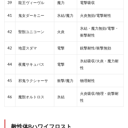
39
龍王ヴィーヴル
魔力
電撃吸収
41
鬼女ダーキニー
氷結/魔力
火炎無効/電撃耐性
氷結・魔力無効/電撃・
42
聖獣ユニコーン
火炎
衝撃耐性
42
地霊スダマ
電撃
銃撃耐性/衝撃無効
氷結吸収/火炎・魔力耐
44
夜魔サキュバス
電撃
性
45
邪鬼ラクシャーサ
衝撃/魔力
物理耐性
火炎吸収/物理・銃撃耐
46
魔獣オルトロス
氷結
性
敵性体Bハワイフロスト