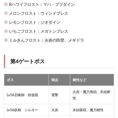
Bハワイフロスト：マハ・ブフダイン
メロンフロスト：ウィンドブレス
レモンフロスト：ジオダイン
いちごフロスト：メガトンプレス
ミルきんフロスト：火炎の防壁、メギドラ
第4ゲートボス
ボス
弱点
耐性など
火炎・魔力無効、氷結耐
Lv56召喚師 鉄仮面
電撃
性
Lv56妖精 シルキー
火炎
氷結吸収、魔力耐性