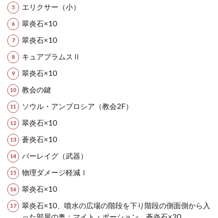
エリクサー（小）
翠炎石×10
翠炎石×10
キュアプラムスⅡ
翠炎石×10
教会の鍵
ソウル・アンブロシア（教会2F）
翠炎石×10
蒼炎石×10
バーレイグ（武器）
物理ダメージ軽減Ⅰ
翠炎石×10
翠炎石×10、噴水の広場の階段を下り階段の側面側から入
った部屋の奥：マイト・ポーション、蒼炎石×20