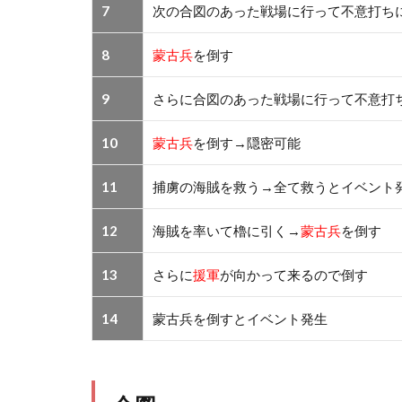
7
次の合図のあった戦場に行って不意打ち
8
蒙古兵
を倒す
9
さらに合図のあった戦場に行って不意打
10
蒙古兵
を倒す→隠密可能
11
捕虜の海賊を救う→全て救うとイベント
12
海賊を率いて櫓に引く→
蒙古兵
を倒す
13
さらに
援軍
が向かって来るので倒す
14
蒙古兵を倒すとイベント発生