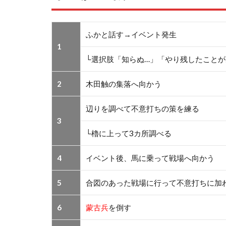
ふかと話す→イベント発生
1
└選択肢「知らぬ…」「やり残したこと
2
木田触の集落へ向かう
辺りを調べて不意打ちの策を練る
3
└櫓に上って3カ所調べる
4
イベント後、馬に乗って戦場へ向かう
5
合図のあった戦場に行って不意打ちに加
6
蒙古兵
を倒す