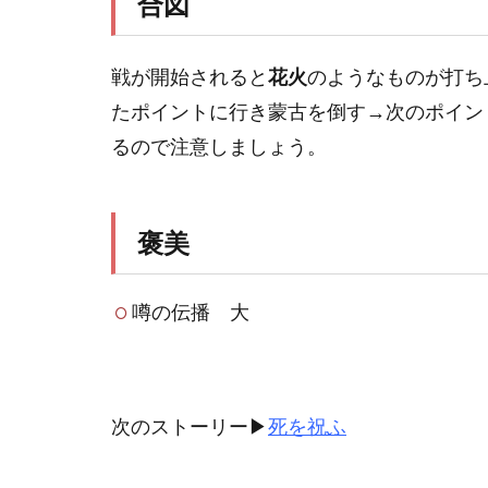
合図
戦が開始されると
花火
のようなものが打ち
たポイントに行き蒙古を倒す→次のポイン
るので注意しましょう。
褒美
噂の伝播 大
次のストーリー▶
死を祝ふ