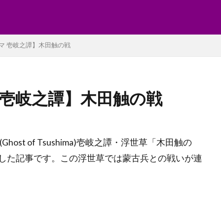
マ 壱岐之譚】木田触の戦
 壱岐之譚】木田触の戦
st of Tsushima)壱岐之譚・浮世草「木田触の
した記事です。この浮世草では蒙古兵との戦いが連