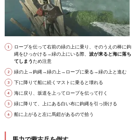
ロープを伝って右前の緑の上に乗り、そのうえの棒に鉤
縄をひっかける→緑の上にいる際、
波が来ると海に落ち
てしまう
ため注意
緑の上→鉤縄→緑の上→ロープに乗る→緑の上と進む
下に降りて船に続くマストに乗ると壊れる
海に戻り、坂道を上ってロープを伝って行く
緑に降りて、上にある白い布に鉤縄を引っ掛ける
船に上がると左に馬鎧があるので拾う
馬力で蒙古兵を倒す