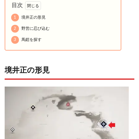
目次
1
境井正の形見
2
野営に忍び込む
3
馬鎧を探す
境井正の形見