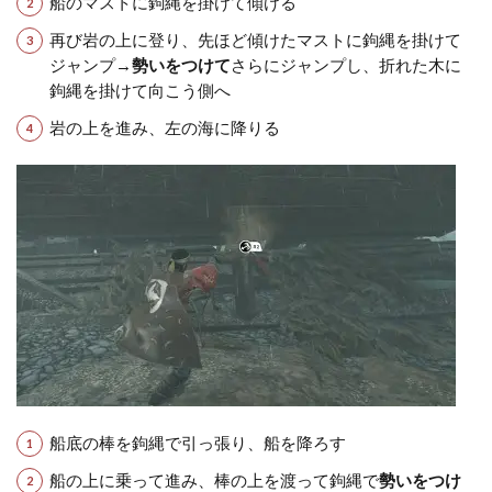
船のマストに鉤縄を掛けて傾ける
再び岩の上に登り、先ほど傾けたマストに鉤縄を掛けて
ジャンプ→
勢いをつけて
さらにジャンプし、折れた木に
鉤縄を掛けて向こう側へ
岩の上を進み、左の海に降りる
船底の棒を鉤縄で引っ張り、船を降ろす
船の上に乗って進み、棒の上を渡って鉤縄で
勢いをつけ