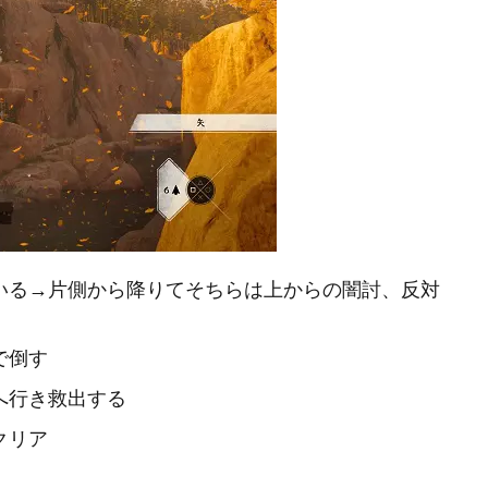
いる→片側から降りてそちらは上からの闇討、反対
で倒す
へ行き救出する
クリア