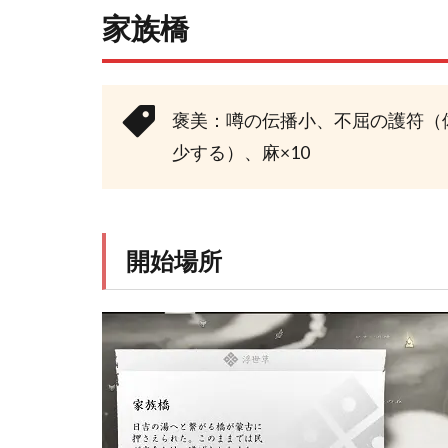
家族橋
褒美：噂の伝播小、不屈の護符（
少する）、麻×10
開始場所