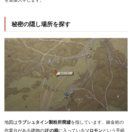
秘密の隠し場所を探す
地図は
ラブシュタイン製粉所廃墟
を指しています。錬金術の
作業台がある建物の
2Fの箱
に入っている
ソロモン
という手紙