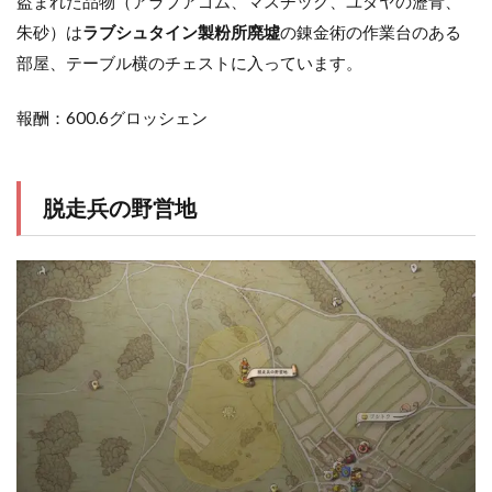
盗まれた品物（アラブアゴム、マスチック、ユダヤの瀝青、
朱砂）は
ラブシュタイン製粉所廃墟
の錬金術の作業台のある
部屋、テーブル横のチェストに入っています。
報酬：600.6グロッシェン
脱走兵の野営地