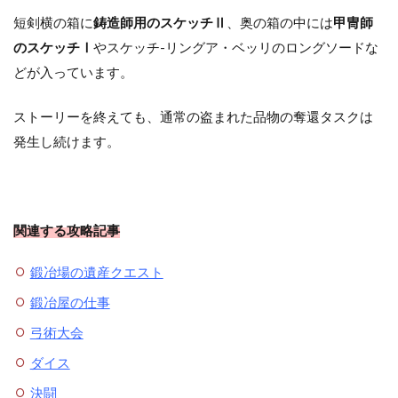
短剣横の箱に
鋳造師用のスケッチⅡ
、奥の箱の中には
甲冑師
のスケッチⅠ
やスケッチ-リングア・ベッリのロングソードな
どが入っています。
ストーリーを終えても、通常の盗まれた品物の奪還タスクは
発生し続けます。
関連する攻略記事
鍛冶場の遺産クエスト
鍛冶屋の仕事
弓術大会
ダイス
決闘