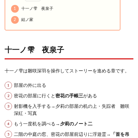
1
十一ノ雫 夜泉子
2
結ノ家
十一ノ雫 夜泉子
十一ノ雫は雛咲深羽を操作してストーリーを進める章です。
部屋の外に出る
密花の部屋に行くと
密花の手帳三
がある
射影機を入手する→夕莉の部屋の机の上・失踪者 雛咲
深紅・写真
もう一度机を調べる→
夕莉のノート二
二階の中庭の窓、密花の部屋前辺りに浮遊霊→
「首を吊