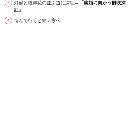
灯籠と彼岸花の並ぶ道に深紅→
「幽婚に向かう雛咲深
紅」
進んで行くと結ノ家へ