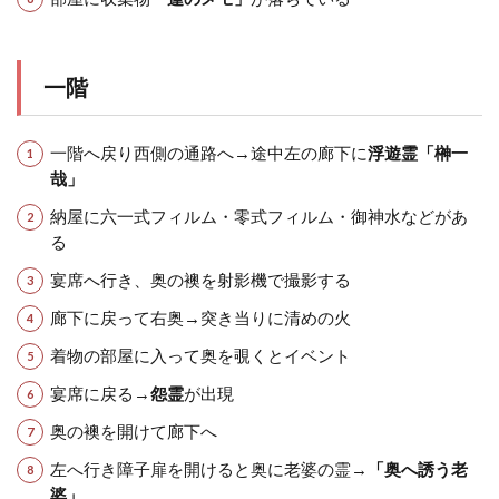
一階
一階へ戻り西側の通路へ→途中左の廊下に
浮遊霊「榊一
哉」
納屋に六一式フィルム・零式フィルム・御神水などがあ
る
宴席へ行き、奥の襖を射影機で撮影する
廊下に戻って右奥→突き当りに清めの火
着物の部屋に入って奥を覗くとイベント
宴席に戻る→
怨霊
が出現
奥の襖を開けて廊下へ
左へ行き障子扉を開けると奥に老婆の霊→
「奥へ誘う老
婆」