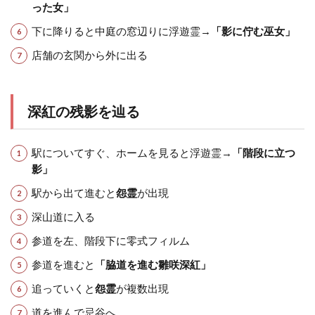
った女」
下に降りると中庭の窓辺りに浮遊霊→
「影に佇む巫女」
店舗の玄関から外に出る
深紅の残影を辿る
駅についてすぐ、ホームを見ると浮遊霊→
「階段に立つ
影」
駅から出て進むと
怨霊
が出現
深山道に入る
参道を左、階段下に零式フィルム
参道を進むと
「脇道を進む雛咲深紅」
追っていくと
怨霊
が複数出現
道を進んで忌谷へ