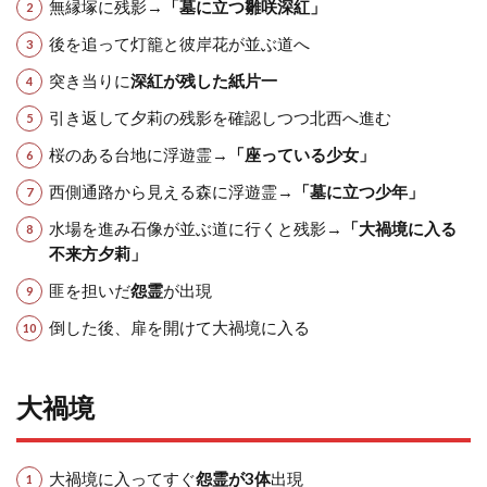
無縁塚に残影→
「墓に立つ雛咲深紅」
後を追って灯籠と彼岸花が並ぶ道へ
突き当りに
深紅が残した紙片一
引き返して夕莉の残影を確認しつつ北西へ進む
桜のある台地に浮遊霊→
「座っている少女」
西側通路から見える森に浮遊霊→
「墓に立つ少年」
水場を進み石像が並ぶ道に行くと残影→
「大禍境に入る
不来方夕莉」
匪を担いだ
怨霊
が出現
倒した後、扉を開けて大禍境に入る
大禍境
大禍境に入ってすぐ
怨霊が3体
出現