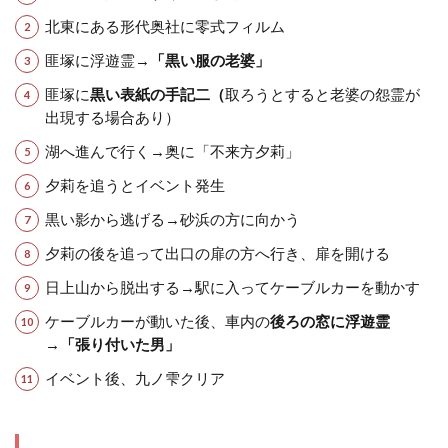
北東にある形代奥社に零式フィルム
匪塚に浮遊霊→
「黒い服の老婆」
匪塚に
黒い表紙の手記二（
取ろうとすると老婆の怨霊が
出現する場合あり）
湖へ進んで行く→奥に「不来方夕莉」
夕莉を追うとイベント発生
黒い影から逃げる→砂浜の方に向かう
夕莉の後を追って出口の扉の方へ行き、扉を開ける
日上山から脱出する→駅に入ってケーブルカーを動かす
ケーブルカーが動いた後、車内の
後ろの窓に浮遊霊
→「張り付いた男」
イベント後、九ノ雫クリア