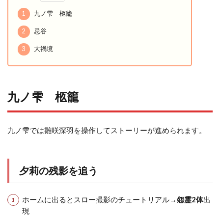
1
九ノ雫 柩籠
2
忌谷
3
大禍境
九ノ雫 柩籠
九ノ雫では雛咲深羽を操作してストーリーが進められます。
夕莉の残影を追う
ホームに出るとスロー撮影のチュートリアル→
怨霊2体
出
現