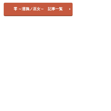
零 ～濡鴉ノ巫女～ 記事一覧