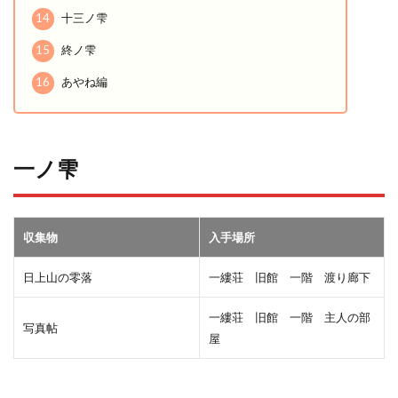
14
十三ノ雫
15
終ノ雫
16
あやね編
一ノ雫
収集物
入手場所
日上山の零落
一縷荘 旧館 一階 渡り廊下
一縷荘 旧館 一階 主人の部
写真帖
屋