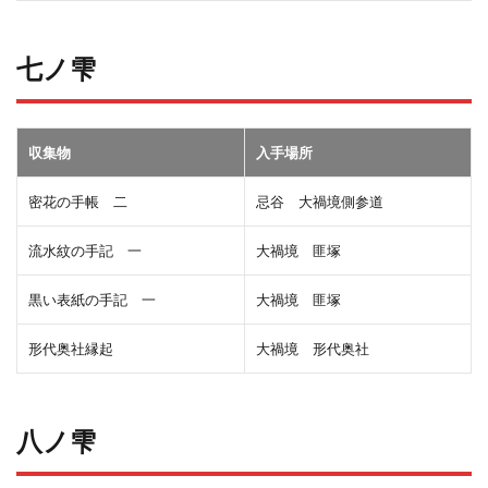
七ノ雫
収集物
入手場所
密花の手帳 二
忌谷 大禍境側参道
流水紋の手記 一
大禍境 匪塚
黒い表紙の手記 一
大禍境 匪塚
形代奥社縁起
大禍境 形代奥社
八ノ雫