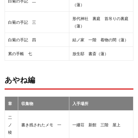
白菊の手記 二
（蓮）
形代神社 裏庭 首吊りの裏庭
白菊の手記 三
（蓮）
白菊の手記 四
結ノ家 一階 着物の間（蓮）
累の手帳 七
放生邸 書斎（蓮）
あやね編
章
収集物
入手場所
二
ノ
書き残されたメモ 一
一縷荘 新館 三階 屋上
稜