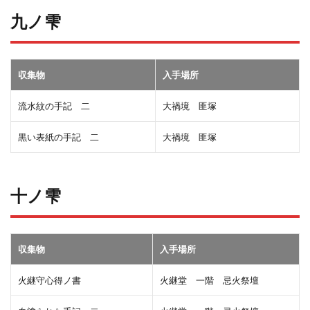
九ノ雫
収集物
入手場所
流水紋の手記 二
大禍境 匪塚
黒い表紙の手記 二
大禍境 匪塚
十ノ雫
収集物
入手場所
火継守心得ノ書
火継堂 一階 忌火祭壇