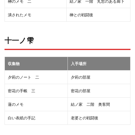
榊のメモ 二
結ノ家 一階 丸窓のある廊下
潰されたメモ
榊との戦闘後
十一ノ雫
収集物
入手場所
夕莉のノート 二
夕莉の部屋
密花の手帳 三
密花の部屋
蓮のメモ
結ノ家 二階 奥客間
白い表紙の手記
老婆との戦闘後