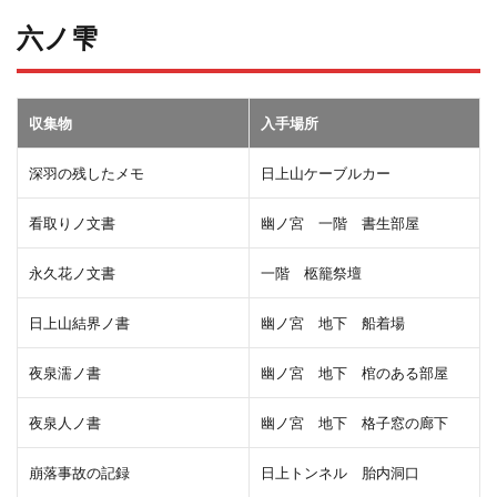
六ノ雫
収集物
入手場所
深羽の残したメモ
日上山ケーブルカー
看取りノ文書
幽ノ宮 一階 書生部屋
永久花ノ文書
一階 柩籠祭壇
日上山結界ノ書
幽ノ宮 地下 船着場
夜泉濡ノ書
幽ノ宮 地下 棺のある部屋
夜泉人ノ書
幽ノ宮 地下 格子窓の廊下
崩落事故の記録
日上トンネル 胎内洞口