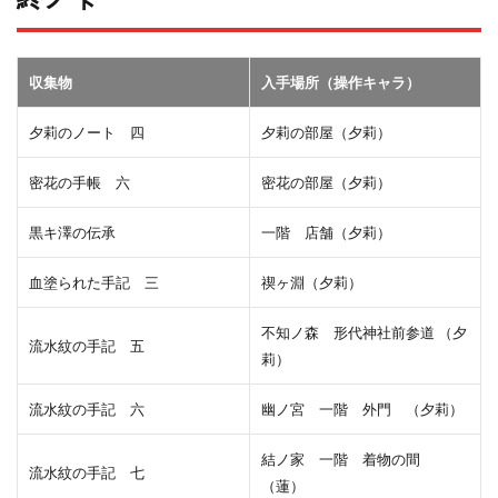
収集物
入手場所（操作キャラ）
夕莉のノート 四
夕莉の部屋（夕莉）
密花の手帳 六
密花の部屋（夕莉）
黒キ澤の伝承
一階 店舗（夕莉）
血塗られた手記 三
禊ヶ淵（夕莉）
不知ノ森 形代神社前参道 （夕
流水紋の手記 五
莉）
流水紋の手記 六
幽ノ宮 一階 外門 （夕莉）
結ノ家 一階 着物の間
流水紋の手記 七
（蓮）