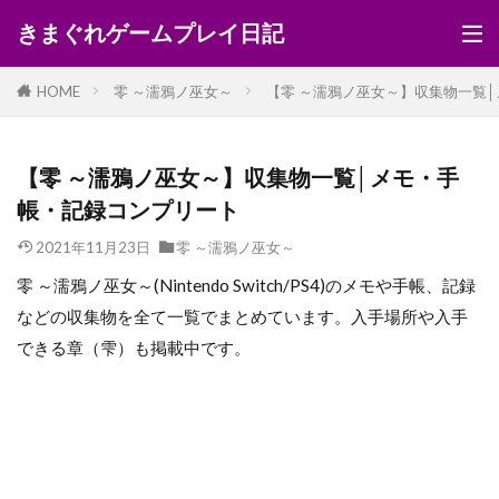
きまぐれゲームプレイ日記
HOME
零 ～濡鴉ノ巫女～
【零 ～濡鴉ノ巫女～】収集物一覧
【零 ～濡鴉ノ巫女～】収集物一覧│メモ・手
帳・記録コンプリート
2021年11月23日
零 ～濡鴉ノ巫女～
零 ～濡鴉ノ巫女～(Nintendo Switch/PS4)のメモや手帳、記録
などの収集物を全て一覧でまとめています。入手場所や入手
できる章（雫）も掲載中です。