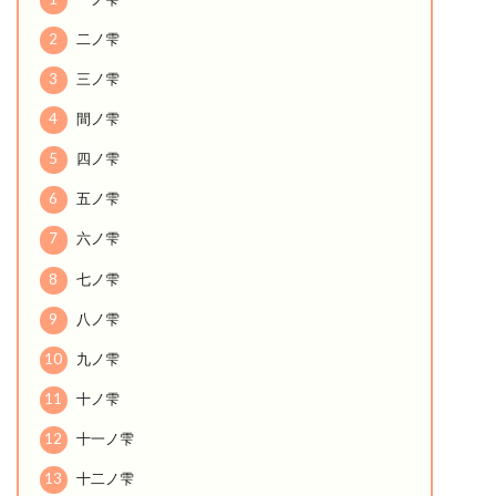
2
二ノ雫
3
三ノ雫
4
間ノ雫
5
四ノ雫
6
五ノ雫
7
六ノ雫
8
七ノ雫
9
八ノ雫
10
九ノ雫
11
十ノ雫
12
十一ノ雫
13
十二ノ雫