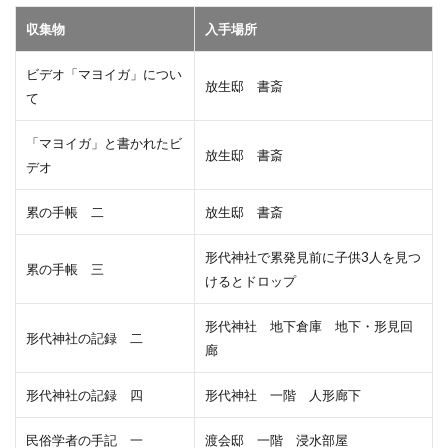
収集物
入手場所
ビデオ「マヨイガ」につい
放生邸 書斎
て
「マヨイガ」と書かれたビ
放生邸 書斎
デオ
累の手帳 二
放生邸 書斎
形代神社で累発見前に子供3人を見つ
累の手帳 三
けるとドロップ
形代神社 地下倉庫 地下・形見回
形代神社の記録 二
廊
形代神社の記録 四
形代神社 一階 人形廊下
民俗学者の手記 一
渡会邸 一階 浸水部屋