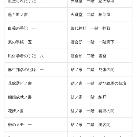
血塗られた手記 二
火継堂 一階 忌火祭壇
黒キ匪ノ書
火継堂 二階 柩部屋
白菊の手記 一
形代神社 一階 拝殿
累の手帳 五
渡会邸 一階 一階廊下
民俗学者の手記 八
渡会邸 二階 書斎
麻生邦彦の記録 一
結ノ家 二階 見張の間
花嫁選ビノ書
結ノ家 一階 結び絵馬の祭壇
幽婚成就ノ書
結ノ家 一階 納戸
花婿ノ書
結ノ家 一階 宴席の間
榊のメモ 一
結ノ家 二階 奥客間