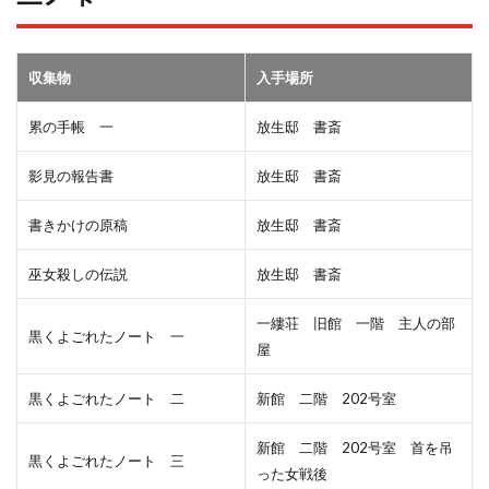
収集物
入手場所
累の手帳 一
放生邸 書斎
影見の報告書
放生邸 書斎
書きかけの原稿
放生邸 書斎
巫女殺しの伝説
放生邸 書斎
一縷荘 旧館 一階 主人の部
黒くよごれたノート 一
屋
黒くよごれたノート 二
新館 二階 202号室
新館 二階 202号室 首を吊
黒くよごれたノート 三
った女戦後