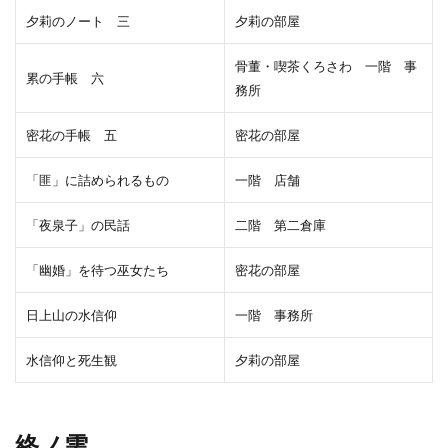
夕莉のノート 三
夕莉の部屋
骨董・喫茶くろさわ 一階 事
累の手帳 六
務所
密花の手帳 五
密花の部屋
「匪」に詰められるもの
一階 店舗
「夜泉子」の民話
二階 第二倉庫
「幽婚」を待つ巫女たち
密花の部屋
日上山の水信仰
一階 事務所
水信仰と死生観
夕莉の部屋
終ノ雫