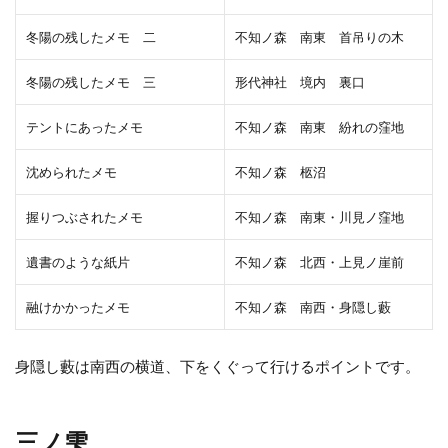
冬陽の残したメモ 二
不知ノ森 南東 首吊りの木
冬陽の残したメモ 三
形代神社 境内 裏口
テントにあったメモ
不知ノ森 南東 紛れの窪地
沈められたメモ
不知ノ森 柩沼
握りつぶされたメモ
不知ノ森 南東・川見ノ窪地
遺書のような紙片
不知ノ森 北西・上見ノ崖前
融けかかったメモ
不知ノ森 南西・身隠し藪
身隠し藪は南西の横道、下をくぐって行けるポイントです。
三ノ雫