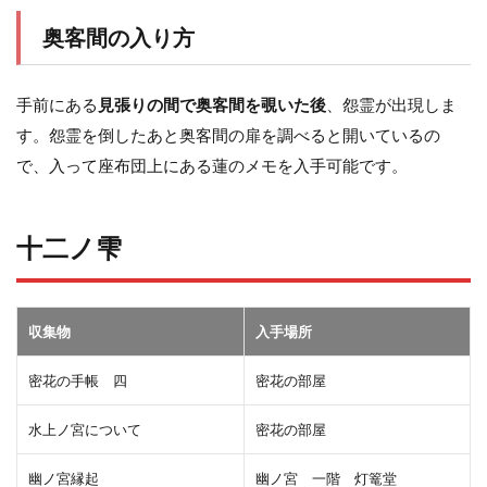
奥客間の入り方
手前にある
見張りの間で奥客間を覗いた後
、怨霊が出現しま
す。怨霊を倒したあと奥客間の扉を調べると開いているの
で、入って座布団上にある蓮のメモを入手可能です。
十二ノ雫
収集物
入手場所
密花の手帳 四
密花の部屋
水上ノ宮について
密花の部屋
幽ノ宮縁起
幽ノ宮 一階 灯篭堂