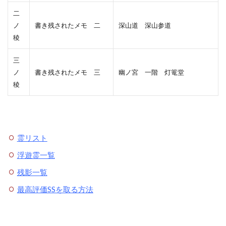
二
ノ
書き残されたメモ 二
深山道 深山参道
稜
三
ノ
書き残されたメモ 三
幽ノ宮 一階 灯篭堂
稜
霊リスト
浮遊霊一覧
残影一覧
最高評価SSを取る方法