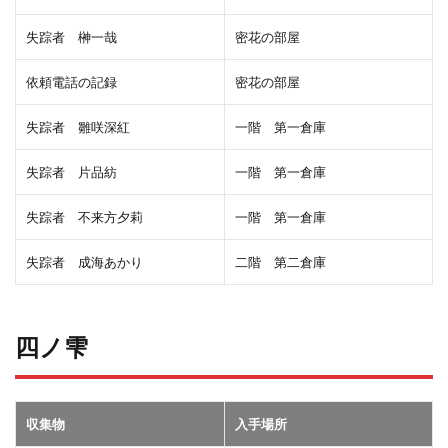
失踪者 榊一哉
密花の部屋
依頼電話の記録
密花の部屋
失踪者 雛咲深紅
一階 第一倉庫
失踪者 片品紡
一階 第一倉庫
失踪者 不来方夕莉
一階 第一倉庫
失踪者 成海あかり
二階 第二倉庫
四ノ雫
収集物
入手場所