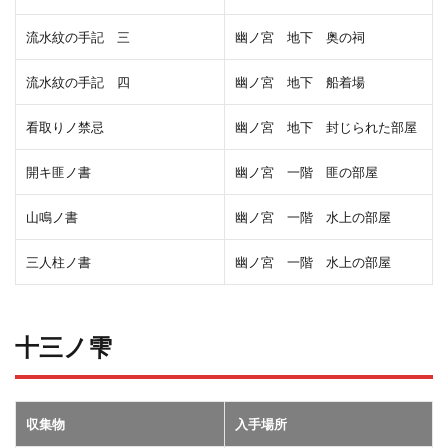
流水紋の手記 三
幽ノ宮 地下 奥の祠
流水紋の手記 四
幽ノ宮 地下 船着場
看取りノ禁忌
幽ノ宮 地下 封じられた部屋
開キ匪ノ書
幽ノ宮 一階 匪の部屋
山鳴ノ書
幽ノ宮 一階 水上の部屋
三人柱ノ書
幽ノ宮 一階 水上の部屋
十三ノ雫
収集物
入手場所