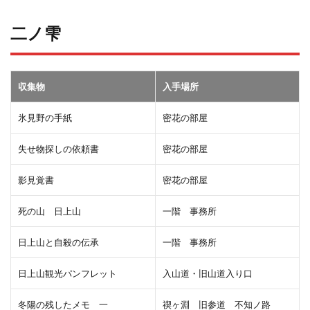
二ノ雫
収集物
入手場所
氷見野の手紙
密花の部屋
失せ物探しの依頼書
密花の部屋
影見覚書
密花の部屋
死の山 日上山
一階 事務所
日上山と自殺の伝承
一階 事務所
日上山観光パンフレット
入山道・旧山道入り口
冬陽の残したメモ 一
禊ヶ淵 旧参道 不知ノ路