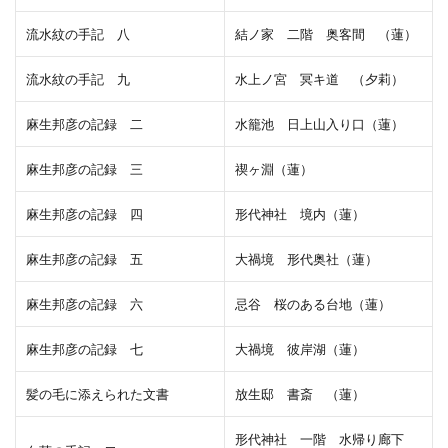
流水紋の手記 八
結ノ家 二階 奥客間 （蓮）
流水紋の手記 九
水上ノ宮 冥キ道 （夕莉）
麻生邦彦の記録 二
水籠池 日上山入り口（蓮）
麻生邦彦の記録 三
禊ヶ淵（蓮）
麻生邦彦の記録 四
形代神社 境内（蓮）
麻生邦彦の記録 五
大禍境 形代奥社（蓮）
麻生邦彦の記録 六
忌谷 桜のある台地（蓮）
麻生邦彦の記録 七
大禍境 彼岸湖（蓮）
髪の毛に添えられた文書
放生邸 書斎 （蓮）
形代神社 一階 水帰り廊下