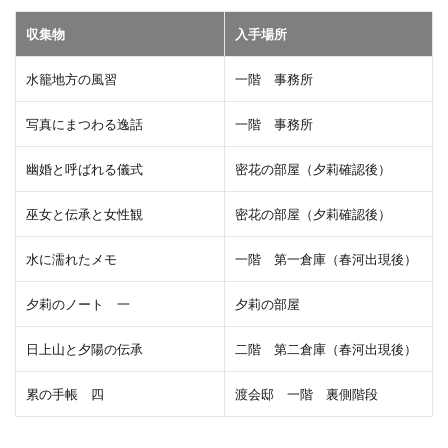
収集物
入手場所
水籠地方の風習
一階 事務所
写真にまつわる逸話
一階 事務所
幽婚と呼ばれる儀式
密花の部屋（夕莉確認後）
巫女と伝承と女性観
密花の部屋（夕莉確認後）
水に濡れたメモ
一階 第一倉庫（春河出現後）
夕莉のノート 一
夕莉の部屋
日上山と夕陽の伝承
二階 第二倉庫（春河出現後）
累の手帳 四
渡会邸 一階 裏側階段