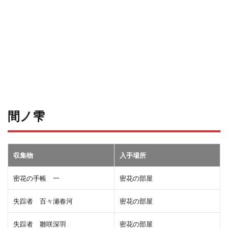
間ノ雫
収集物
入手場所
密花の手帳 一
密花の部屋
失踪者 百々瀬春河
密花の部屋
失踪者 雛咲深羽
密花の部屋