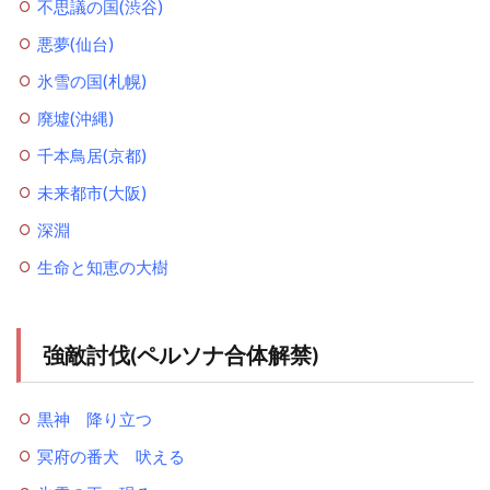
不思議の国(渋谷)
悪夢(仙台)
氷雪の国(札幌)
廃墟(沖縄)
千本鳥居(京都)
未来都市(大阪)
深淵
生命と知恵の大樹
強敵討伐(ペルソナ合体解禁)
黒神 降り立つ
冥府の番犬 吠える