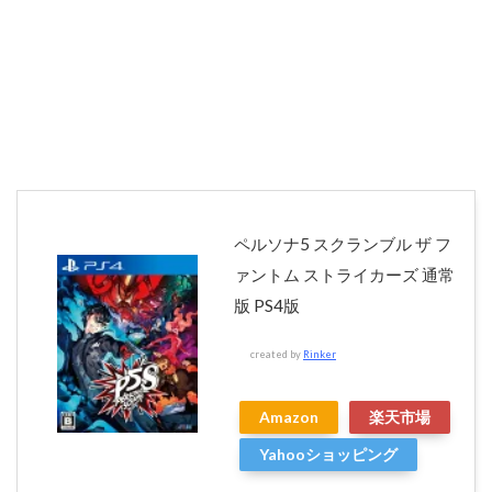
ペルソナ5 スクランブル ザ フ
ァントム ストライカーズ 通常
版 PS4版
created by
Rinker
Amazon
楽天市場
Yahooショッピング