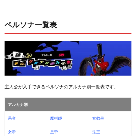
ペルソナ一覧表
主人公が入手できるペルソナのアルカナ別一覧表です。
アルカナ別
愚者
魔術師
女教皇
女帝
皇帝
法王