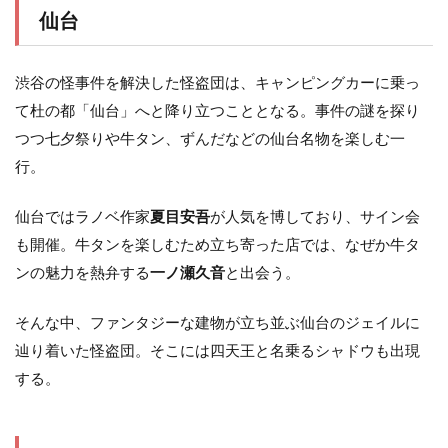
仙台
渋谷の怪事件を解決した怪盗団は、キャンピングカーに乗っ
て杜の都「仙台」へと降り立つこととなる。事件の謎を探り
つつ七夕祭りや牛タン、ずんだなどの仙台名物を楽しむ一
行。
仙台ではラノベ作家
夏目安吾
が人気を博しており、サイン会
も開催。牛タンを楽しむため立ち寄った店では、なぜか牛タ
ンの魅力を熱弁する
一ノ瀬久音
と出会う。
そんな中、ファンタジーな建物が立ち並ぶ仙台のジェイルに
辿り着いた怪盗団。そこには四天王と名乗るシャドウも出現
する。