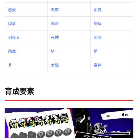
恋愛
戦車
正義
隠者
運命
剛毅
刑死者
死神
節制
悪魔
塔
星
月
太陽
審判
育成要素